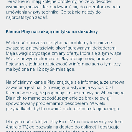
Teraz klienci mają kolejne problemy, bo żeby dekoder
wymienić, musza i tak dodzwonić się do operatora w celu
umówienia wizyty technika. Co też nie należy do
najprostszych zadań.
Klienci Play narzekają nie tylko na dekodery
Wiele osób narzeka nie tylko na problemy techniczne
związane z niewłaściwie skonfigurowanymi dekoderami.
Maja uwagi dotyczące zmiany oferty, która się z tym wiąże.
Wraz z nowym dekoderem Play oferuje nową umowę.
Pojawia się jednak rozbieżność w informacjach o tym, czy
ma być ona na 12 czy 24 miesiące.
Na oficjalnym kanale Play znajduje się informacja, że umowa
zawierana jest na 12 miesięcy, a aktywacja wynosi 0 zł.
Klienci twierdzą, że proponuje im się umowy na 24 miesiące.
Dla nich to marne zadośćuczynienie za brak telewizji
spowodowany problemami z dekoderem. W wielu
przypadkach był to również brak telefonu stacjonarnego.
Dla tych osób fakt, że Play Box TV ma nowoczesny system
Android TV, co pozwala na dostęp do aplikacji i obsługuje