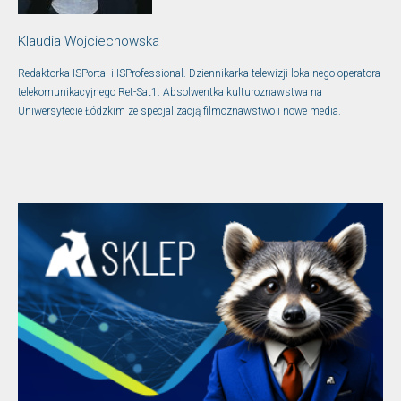
Klaudia Wojciechowska
Redaktorka ISPortal i ISProfessional. Dziennikarka telewizji lokalnego operatora
telekomunikacyjnego Ret-Sat1. Absolwentka kulturoznawstwa na
Uniwersytecie Łódzkim ze specjalizacją filmoznawstwo i nowe media.