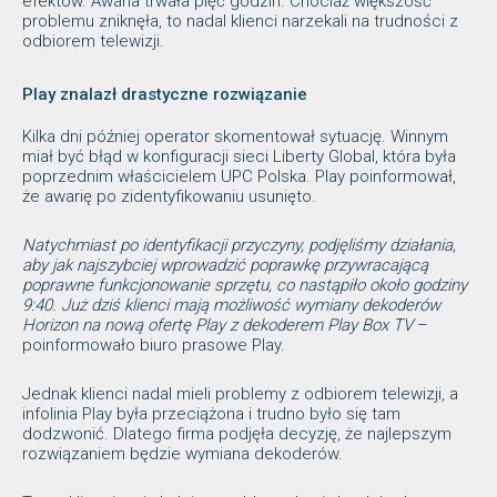
efektów. Awaria trwała pięć godzin. Chociaż większość
problemu zniknęła, to nadal klienci narzekali na trudności z
odbiorem telewizji.
Play znalazł drastyczne rozwiązanie
Kilka dni później operator skomentował sytuację. Winnym
miał być błąd w konfiguracji sieci Liberty Global, która była
poprzednim właścicielem UPC Polska. Play poinformował,
że awarię po zidentyfikowaniu usunięto.
Natychmiast po identyfikacji przyczyny, podjęliśmy działania,
aby jak najszybciej wprowadzić poprawkę przywracającą
poprawne funkcjonowanie sprzętu, co nastąpiło około godziny
9:40. Już dziś klienci mają możliwość wymiany dekoderów
Horizon na nową ofertę Play z dekoderem Play Box TV
–
poinformowało biuro prasowe Play.
Jednak klienci nadal mieli problemy z odbiorem telewizji, a
infolinia Play była przeciążona i trudno było się tam
dodzwonić. Dlatego firma podjęła decyzję, że najlepszym
rozwiązaniem będzie wymiana dekoderów.