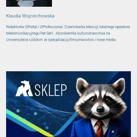
Klaudia Wojciechowska
Redaktorka ISPortal i ISProfessional. Dziennikarka telewizji lokalnego operatora
telekomunikacyjnego Ret-Sat1. Absolwentka kulturoznawstwa na
Uniwersytecie Łódzkim ze specjalizacją filmoznawstwo i nowe media.