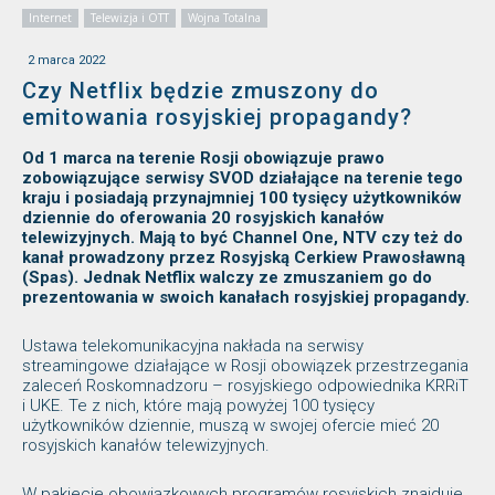
Internet
Telewizja i OTT
Wojna Totalna
2 marca 2022
Czy Netflix będzie zmuszony do
emitowania rosyjskiej propagandy?
Od 1 marca na terenie Rosji obowiązuje prawo
zobowiązujące serwisy SVOD działające na terenie tego
kraju i posiadają przynajmniej 100 tysięcy użytkowników
dziennie do oferowania 20 rosyjskich kanałów
telewizyjnych. Mają to być Channel One, NTV czy też do
kanał prowadzony przez Rosyjską Cerkiew Prawosławną
(Spas). Jednak Netflix walczy ze zmuszaniem go do
prezentowania w swoich kanałach rosyjskiej propagandy.
Ustawa telekomunikacyjna nakłada na serwisy
streamingowe działające w Rosji obowiązek przestrzegania
zaleceń Roskomnadzoru – rosyjskiego odpowiednika KRRiT
i UKE. Te z nich, które mają powyżej 100 tysięcy
użytkowników dziennie, muszą w swojej ofercie mieć 20
rosyjskich kanałów telewizyjnych.
W pakiecie obowiązkowych programów rosyjskich znajduje