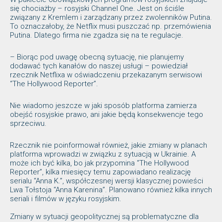
się chociażby – rosyjski Channel One. Jest on ściśle
związany z Kremlem i zarządzany przez zwolenników Putina.
To oznaczałoby, że Netflix musi puszczać np. przemówienia
Putina. Dlatego firma nie zgadza się na te regulacje.
– Biorąc pod uwagę obecną sytuację, nie planujemy
dodawać tych kanałów do naszej usługi – powiedział
rzecznik Netflixa w oświadczeniu przekazanym serwisowi
“The Hollywood Reporter”.
Nie wiadomo jeszcze w jaki sposób platforma zamierza
obejść rosyjskie prawo, ani jakie będą konsekwencje tego
sprzeciwu.
Rzecznik nie poinformował również, jakie zmiany w planach
platforma wprowadzi w związku z sytuacją w Ukrainie. A
może ich być kilka, bo jak przypomina “The Hollywood
Reporter”, kilka miesięcy temu zapowiadano realizację
serialu “Anna K.”, współczesnej wersji klasycznej powieści
Lwa Tołstoja “Anna Karenina”. Planowano również kilka innych
seriali i filmów w języku rosyjskim.
Zmiany w sytuacji geopolitycznej są problematyczne dla