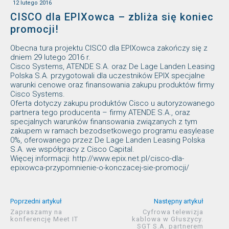
12 lutego 2016
CISCO dla EPIXowca – zbliża się koniec
promocji!
Obecna tura projektu CISCO dla EPIXowca zakończy się z
dniem 29 lutego 2016 r.
Cisco Systems, ATENDE S.A. oraz De Lage Landen Leasing
Polska S.A. przygotowali dla uczestników EPIX specjalne
warunki cenowe oraz finansowania zakupu produktów firmy
Cisco Systems.
Oferta dotyczy zakupu produktów Cisco u autoryzowanego
partnera tego producenta – firmy ATENDE S.A., oraz
specjalnych warunków finansowania związanych z tym
zakupem w ramach bezodsetkowego programu easylease
0%, oferowanego przez De Lage Landen Leasing Polska
S.A. we współpracy z Cisco Capital.
Więcej informacji: http://www.epix.net.pl/cisco-dla-
epixowca-przypomnienie-o-konczacej-sie-promocji/
Poprzedni artykuł
Następny artykuł
Zapraszamy na
Cyfrowa telewizja
konferencję Meet IT
kablowa w Głuszycy.
SGT S.A. partnerem