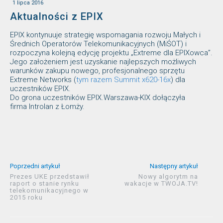
1 lipca 2016
Aktualności z EPIX
EPIX kontynuuje strategię wspomagania rozwoju Małych i
Średnich Operatorów Telekomunikacyjnych (MiŚOT) i
rozpoczyna kolejną edycję projektu „Extreme dla EPIXowca”.
Jego założeniem jest uzyskanie najlepszych możliwych
warunków zakupu nowego, profesjonalnego sprzętu
Extreme Networks (
tym razem Summit x620-16x
) dla
uczestników EPIX.
Do grona uczestników EPIX.Warszawa-KIX dołączyła
firma Introlan z Łomży.
Poprzedni artykuł
Następny artykuł
Prezes UKE przedstawił
Nowy algorytm na
raport o stanie rynku
wakacje w TWOJA.TV!
telekomunikacyjnego w
2015 roku