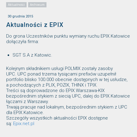
Aktualności
Archiwum
30 grudnia 2015
Aktualności z EPIX
Do grona Uczestników punktu wymiany ruchu EPIX.Katowice
dołączyła firma:
SGT S.A z Katowic.
Kolejnym składnikiem usługi POLMIX zostały zasoby
UPC. UPC ponad trzema tysiącami prefixów uzupełnił
portfolio blisko 100.000 obecnie dostępnych w tej usłudze,
a pochodzących z PLIX, POZIX, THINX i TPIX.
Treści są doprowadzone do EPIX.Warszawa-KIX
bezpośrednim stykiem z siecią UPC, dalej do EPIX.Katowice
łączami z Warszawy.
Trwają pracuje nad lokalnym, bezpośrednim stykiem z UPC
dla EPIX.Katowice.
Szczegóły wszystkich aktualności EPIX dostępne
są:
Epix.net.pl