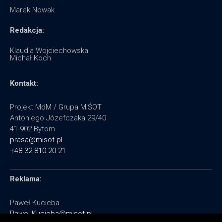
Marek Nowak
Redakcja:
Klaudia Wojciechowska
Michał Koch
Kontakt:
Projekt MdM / Grupa MiŚOT
Antoniego Józefczaka 29/40
41-902 Bytom
prasa@misot.pl
+48 32 810 20 21
Reklama:
Paweł Kucieba
Pawel.Kucieba@misot.pl