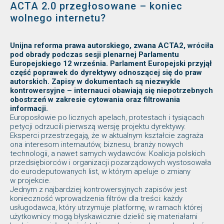
ACTA 2.0 przegłosowane – koniec
wolnego internetu?
Unijna reforma prawa autorskiego, zwana ACTA2, wróciła
pod obrady podczas sesji plenarnej Parlamentu
Europejskiego 12 września. Parlament Europejski przyjął
część poprawek do dyrektywy odnoszącej się do praw
autorskich. Zapisy w dokumentach są niezwykle
kontrowersyjne – internauci obawiają się niepotrzebnych
obostrzeń w zakresie cytowania oraz filtrowania
informacji.
Europosłowie po licznych apelach, protestach i tysiącach
petycji odrzucili pierwszą wersję projektu dyrektywy.
Eksperci przestrzegają, że w aktualnym kształcie zagraża
ona interesom internautów, biznesu, branży nowych
technologii, a nawet samych wydawców. Koalicja polskich
przedsiębiorców i organizacji pozarządowych wystosowała
do eurodeputowanych list, w którym apeluje o zmiany
w projekcie.
Jednym z najbardziej kontrowersyjnych zapisów jest
konieczność wprowadzenia filtrów dla treści: każdy
usługodawca, który utrzymuje platformę, w ramach której
użytkownicy mogą błyskawicznie dzielić się materiałami