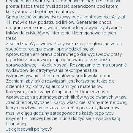
będzie musiał wdrożyć taki mechanizm. Jego rola ma być
prosta: każda treść musi zostać sprawdzona pod kątem
korzystania z dzieł innych autorów.
Spora część zapisów dyrektywy budzi kontrowersje: Artykuł
11. mówi o tzw. podatku od linków. Generalnie chodzi
o ograniczenie możliwości swobodnego wykorzystywania
linków do artykułów w internecie i licencjonowanie tych
treści.
Z kolei Izba Wydawców Prasy wskazuje, że głosując w ten
sposób eurodeputowani opowiedzieli się za
wprowadzeniem prawa pokrewnego dla wydawców prasy
(zgodnie z propozycją zaproponowaną przez posła
sprawozdawcę – Axela Vossa). Rozwiązanie to ma uprawnić
wydawców do otrzymywania rekompensat za
wykorzystywanie ich materiałów w środowisku online.
Zdaniem Izby, takie rozwiązani jest korzystne także dla
dziennikarzy, którzy są autorami tych materiałów.
Kolejnym „podejrzanym” zapisem jest konieczność
wprowadzenia automatycznych filtrów wycelowanych w tzw.
„treści terrorystyczne”. Każdy właściciel strony internetowej,
który umożliwia umieszczanie treści przez użytkowników
musi w ciągu godziny zareagować na każdy tego typu
incydent – inaczej będzie musiał liczyć się z wysoką karą
finansową.
Jak głosowali politycy?