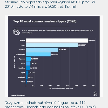
stosunku do poprzedniego roku wyniósł aż 150 proc. W
2019 r. było to 7,4 mln, a w 2020 r. aż 18,4 mln.
Duży wzrost odnotował również Rogue, bo aż 117
procentowy. Jednak jego ogólna liczba infekcji (1,3 mln)