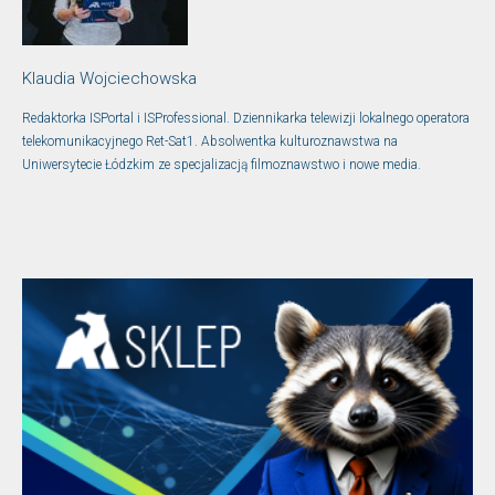
Klaudia Wojciechowska
Redaktorka ISPortal i ISProfessional. Dziennikarka telewizji lokalnego operatora
telekomunikacyjnego Ret-Sat1. Absolwentka kulturoznawstwa na
Uniwersytecie Łódzkim ze specjalizacją filmoznawstwo i nowe media.