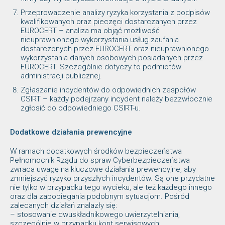
Przeprowadzenie analizy ryzyka korzystania z podpisów
kwalifikowanych oraz pieczęci dostarczanych przez
EUROCERT – analiza ma objąć możliwość
nieuprawnionego wykorzystania usług zaufania
dostarczonych przez EUROCERT oraz nieuprawnionego
wykorzystania danych osobowych posiadanych przez
EUROCERT. Szczególnie dotyczy to podmiotów
administracji publicznej.
Zgłaszanie incydentów do odpowiednich zespołów
CSIRT – każdy podejrzany incydent należy bezzwłocznie
zgłosić do odpowiedniego CSIRT-u.
Dodatkowe działania prewencyjne
W ramach dodatkowych środków bezpieczeństwa
Pełnomocnik Rządu do spraw Cyberbezpieczeństwa
zwraca uwagę na kluczowe działania prewencyjne, aby
zmniejszyć ryzyko przyszłych incydentów. Są one przydatne
nie tylko w przypadku tego wycieku, ale też każdego innego
oraz dla zapobiegania podobnym sytuacjom. Pośród
zalecanych działań znalazły się:
– stosowanie dwuskładnikowego uwierzytelniania,
szczególnie w przypadku kont serwisowych;