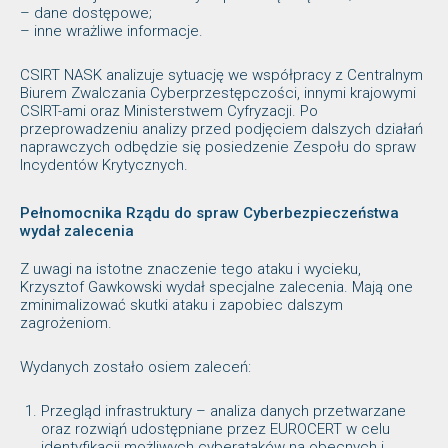
– dane dostępowe;
– inne wrażliwe informacje.
CSIRT NASK analizuje sytuację we współpracy z Centralnym
Biurem Zwalczania Cyberprzestępczości, innymi krajowymi
CSIRT-ami oraz Ministerstwem Cyfryzacji. Po
przeprowadzeniu analizy przed podjęciem dalszych działań
naprawczych odbędzie się posiedzenie Zespołu do spraw
Incydentów Krytycznych.
Pełnomocnika Rządu do spraw Cyberbezpieczeństwa
wydał zalecenia
Z uwagi na istotne znaczenie tego ataku i wycieku,
Krzysztof Gawkowski wydał specjalne zalecenia. Mają one
zminimalizować skutki ataku i zapobiec dalszym
zagrożeniom.
Wydanych zostało osiem zaleceń:
Przegląd infrastruktury – analiza danych przetwarzane
oraz rozwiąń udostępniane przez EUROCERT w celu
identyfikacji możliwych cyberataków na obecnych i