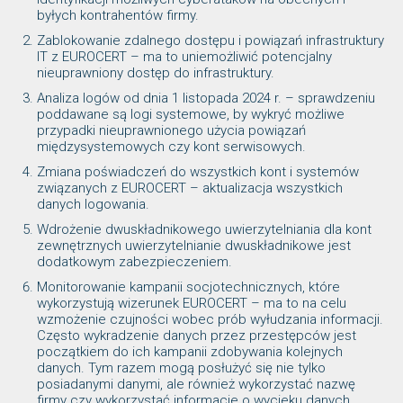
byłych kontrahentów firmy.
Zablokowanie zdalnego dostępu i powiązań infrastruktury
IT z EUROCERT – ma to uniemożliwić potencjalny
nieuprawniony dostęp do infrastruktury.
Analiza logów od dnia 1 listopada 2024 r. – sprawdzeniu
poddawane są logi systemowe, by wykryć możliwe
przypadki nieuprawnionego użycia powiązań
międzysystemowych czy kont serwisowych.
Zmiana poświadczeń do wszystkich kont i systemów
związanych z EUROCERT – aktualizacja wszystkich
danych logowania.
Wdrożenie dwuskładnikowego uwierzytelniania dla kont
zewnętrznych uwierzytelnianie dwuskładnikowe jest
dodatkowym zabezpieczeniem.
Monitorowanie kampanii socjotechnicznych, które
wykorzystują wizerunek EUROCERT – ma to na celu
wzmożenie czujności wobec prób wyłudzania informacji.
Często wykradzenie danych przez przestępców jest
początkiem do ich kampanii zdobywania kolejnych
danych. Tym razem mogą posłużyć się nie tylko
posiadanymi danymi, ale również wykorzystać nazwę
firmy czy wykorzystać informacje o wycieku danych.