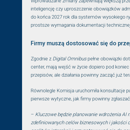
Wprowadzane zmiany zapewniają większą przej
inteligencję czy uproszczenie obowiązków admi
do końca 2027 rok dla systemów wysokiego ry
prostsze wymagania dokumentacji technicznej
Firmy muszą dostosować się do prze
Zgodnie z
Digital Omnibus
pełne obowiązki do
center, mają wejść w życie dopiero pod koniec
przepisów, ale działania powinny zacząć już ter
Równolegle Komisja uruchomiła konsultacje pu
pierwsze wytyczne, jak firmy powinny zgłaszać
–
Kluczowe będzie planowanie wdrożenia AI ni
zdefiniowanych celów biznesowych i jakości o