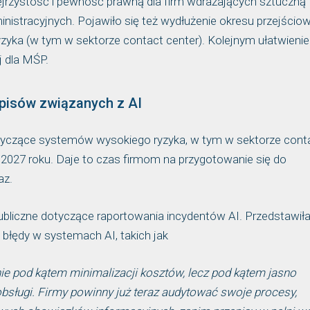
rzystość i pewność prawną dla firm wdrażających sztuczną
nistracyjnych. Pojawiło się też wydłużenie okresu przejścio
zyka (w tym w sektorze contact center). Kolejnym ułatwieni
 dla MŚP.
pisów związanych z AI
tyczące systemów wysokiego ryzyka, w tym w sektorze cont
 2027 roku. Daje to czas firmom na przygotowanie się do
az.
bliczne dotyczące raportowania incydentów AI. Przedstawiła
 błędy w systemach AI, takich jak
e pod kątem minimalizacji kosztów, lecz pod kątem jasno
bsługi. Firmy powinny już teraz audytować swoje procesy,