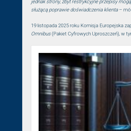
jednak strony, zbyt restrykcyjne przepisy m
służącą poprawie doświadczenia klienta
– mów
19 listopada 2025 roku Komisja Europejska za
Omnibus
(Pakiet Cyfrowych Uproszczeń), w ty