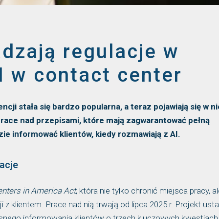
dzają regulacje w
I w contact center
ncji stała się bardzo popularna, a teraz pojawiają się w ni
ą prace nad przepisami, które mają zagwarantować pełną
ie informować klientów, kiedy rozmawiają z AI.
acje
enters in America Act
, która nie tylko chronić miejsca pracy, a
 klientem. Prace nad nią trwają od lipca 2025 r. Projekt us
snego informowania klientów o trzech kluczowych kwestiach