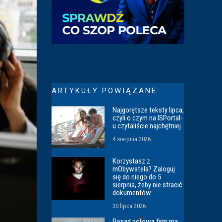
ARTYKUŁY POWIĄZANE
Najgorętsze teksty lipca,
czyli o czym na ISPortal-
u czytaliście najchętniej
4 sierpnia 2026
Korzystasz z
mObywatela? Zaloguj
się do niego do 5
sierpnia, żeby nie stracić
dokumentów
30 lipca 2026
Ponad połowa firm ma