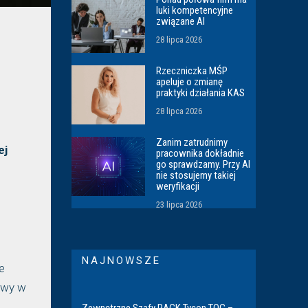
luki kompetencyjne
związane AI
28 lipca 2026
Rzeczniczka MŚP
apeluje o zmianę
praktyki działania KAS
28 lipca 2026
Zanim zatrudnimy
ej
pracownika dokładnie
go sprawdzamy. Przy AI
nie stosujemy takiej
weryfikacji
23 lipca 2026
NAJNOWSZE
le
tawy w
.
Zewnętrzne Szafy RACK Tycon TOC –