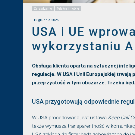
Zarządzanie
Telefon i mobile
12 grudnia 2025
USA i UE wprowa
wykorzystaniu A
Obsługa klienta oparta na sztucznej intelige
regulacje. W USA i Unii Europejskiej trwaj
przejrzystość w tym obszarze. Trzeba będz
USA przygotowują odpowiednie regul
W USA procedowana jest ustawa
Keep Call C
także wymusza transparentność w komunikacji z
USA zakłada, że firmy będą zobowiązane do ja