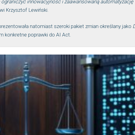
ogą ograniczyć innowacyjność i zaawansowaną automatyzację
i Krzysztof Lewiński.
prezentowała natomiast szeroki pakiet zmian określany jako
D
m konkretne poprawki do AI Act.