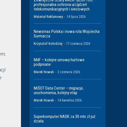
profesjonalna ochrona urządzeń
telekomunikacyjnych i sieciowych
Materiał Reklamowy
-
14 lipca 2026
Newsmax Polska i nowa rola Wojciecha
Surmacza
Krzysztof Kołodziej
-
17 czerwca 2026
em,
MdF – kolejne umowy hurtowe
podpisane
cji
Marek Nowak
-
2 czerwca 2026
e
MiŚOT Data Center – migracje,
uruchomienia, kolejny etap
Marek Nowak
-
14 kwietnia 2026
Superkomputer NASK za 30 mln zł już
działa