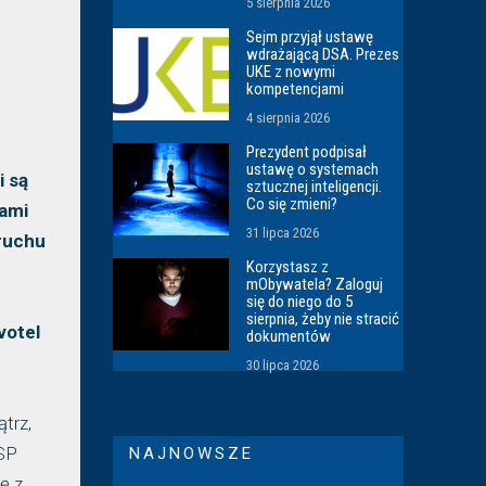
5 sierpnia 2026
Sejm przyjął ustawę
wdrażającą DSA. Prezes
UKE z nowymi
kompetencjami
4 sierpnia 2026
Prezydent podpisał
ustawę o systemach
i są
sztucznej inteligencji.
Co się zmieni?
rami
31 lipca 2026
 ruchu
Korzystasz z
mObywatela? Zaloguj
się do niego do 5
sierpnia, żeby nie stracić
votel
dokumentów
30 lipca 2026
trz,
ISP
NAJNOWSZE
ę z