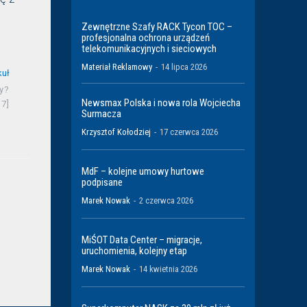
Zewnętrzne Szafy RACK Tycon TOC –
profesjonalna ochrona urządzeń
telekomunikacyjnych i sieciowych
Materiał Reklamowy
-
14 lipca 2026
kuł
y?
Newsmax Polska i nowa rola Wojciecha
17]
Surmacza
Krzysztof Kołodziej
-
17 czerwca 2026
MdF – kolejne umowy hurtowe
podpisane
Marek Nowak
-
2 czerwca 2026
MiŚOT Data Center – migracje,
uruchomienia, kolejny etap
Marek Nowak
-
14 kwietnia 2026