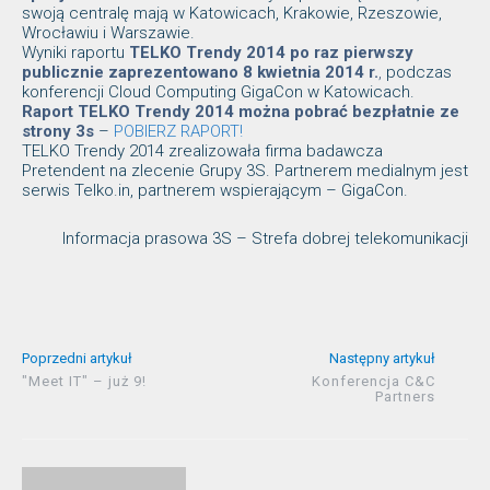
swoją centralę mają w Katowicach, Krakowie, Rzeszowie,
Wrocławiu i Warszawie.
Wyniki raportu
TELKO Trendy 2014 po raz pierwszy
publicznie zaprezentowano 8 kwietnia 2014 r.
,
podczas
konferencji Cloud Computing GigaCon w Katowicach.
Raport TELKO Trendy 2014 można pobrać bezpłatnie ze
strony 3s
–
POBIERZ RAPORT!
TELKO Trendy 2014 zrealizowała firma badawcza
Pretendent na zlecenie Grupy 3S. Partnerem medialnym jest
serwis Telko.in, partnerem wspierającym – GigaCon.
Informacja prasowa 3S – Strefa dobrej telekomunikacji
Poprzedni artykuł
Następny artykuł
"Meet IT" – już 9!
Konferencja C&C
Partners