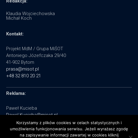
Redakcja:
Klaudia Wojciechowska
Michał Koch
Kontakt:
Projekt MdM / Grupa MiŚOT
Antoniego Józefczaka 29/40
41-902 Bytom
prasa@misot.pl
+48 32 810 20 21
Reklama:
Paweł Kucieba
Pawel.Kucieba@misot.pl
+48 602 495 064
Korzystamy z plików cookies w celach statystycznych i
umożliwienia funkcjonowania serwisu. Jeżeli wyrażasz zgodę
na zapisywanie informacji zawartej w cookies kliknij