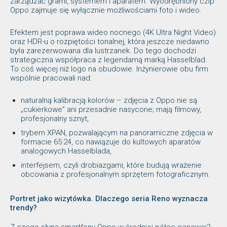
zarządzać grami, systemem i aparatem. Wyodrębniony czip
Oppo zajmuje się wyłącznie możliwościami foto i wideo.
Efektem jest poprawa wideo nocnego (4K Ultra Night Video)
oraz HDR-u o rozpiętości tonalnej, która jeszcze niedawno
była zarezerwowana dla lustrzanek. Do tego dochodzi
strategiczna współpraca z legendarną marką Hasselblad.
To coś więcej niż logo na obudowie. Inżynierowie obu firm
wspólnie pracowali nad:
naturalną kalibracją kolorów – zdjęcia z Oppo nie są
„cukierkowe” ani przesadnie nasycone; mają filmowy,
profesjonalny sznyt,
trybem XPAN, pozwalającym na panoramiczne zdjęcia w
formacie 65:24, co nawiązuje do kultowych aparatów
analogowych Hasselblada,
interfejsem, czyli drobiazgami, które budują wrażenie
obcowania z profesjonalnym sprzętem fotograficznym.
Portret jako wizytówka. Dlaczego seria Reno wyznacza
trendy?
Z czego słyną smartfony Oppo w średniej półce cenowej?