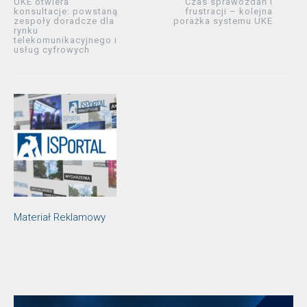
UKE otwiera
Czas sprawozdań i
konsultacje: powstaną
frustracji – kolejna
zespoły doradcze dla
porażka systemu UKE
rynku
telekomunikacyjnego i
usług cyfrowych
Materiał Reklamowy