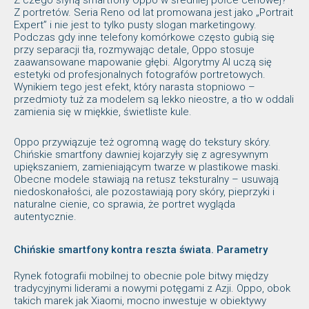
Z portretów. Seria Reno od lat promowana jest jako „Portrait
Expert” i nie jest to tylko pusty slogan marketingowy.
Podczas gdy inne telefony komórkowe często gubią się
przy separacji tła, rozmywając detale, Oppo stosuje
zaawansowane mapowanie głębi. Algorytmy AI uczą się
estetyki od profesjonalnych fotografów portretowych.
Wynikiem tego jest efekt, który narasta stopniowo –
przedmioty tuż za modelem są lekko nieostre, a tło w oddali
zamienia się w miękkie, świetliste kule.
Oppo przywiązuje też ogromną wagę do tekstury skóry.
Chińskie smartfony dawniej kojarzyły się z agresywnym
upiększaniem, zamieniającym twarze w plastikowe maski.
Obecne modele stawiają na retusz teksturalny – usuwają
niedoskonałości, ale pozostawiają pory skóry, pieprzyki i
naturalne cienie, co sprawia, że portret wygląda
autentycznie.
Chińskie smartfony kontra reszta świata. Parametry
Rynek fotografii mobilnej to obecnie pole bitwy między
tradycyjnymi liderami a nowymi potęgami z Azji. Oppo, obok
takich marek jak Xiaomi, mocno inwestuje w obiektywy