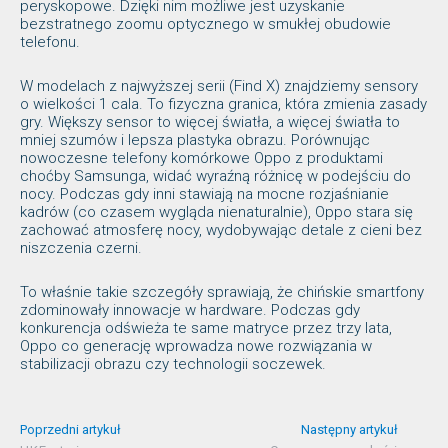
peryskopowe. Dzięki nim możliwe jest uzyskanie
bezstratnego zoomu optycznego w smukłej obudowie
telefonu.
W modelach z najwyższej serii (Find X) znajdziemy sensory
o wielkości 1 cala. To fizyczna granica, która zmienia zasady
gry. Większy sensor to więcej światła, a więcej światła to
mniej szumów i lepsza plastyka obrazu. Porównując
nowoczesne telefony komórkowe Oppo z produktami
choćby Samsunga, widać wyraźną różnicę w podejściu do
nocy. Podczas gdy inni stawiają na mocne rozjaśnianie
kadrów (co czasem wygląda nienaturalnie), Oppo stara się
zachować atmosferę nocy, wydobywając detale z cieni bez
niszczenia czerni.
To właśnie takie szczegóły sprawiają, że chińskie smartfony
zdominowały innowacje w hardware. Podczas gdy
konkurencja odświeża te same matryce przez trzy lata,
Oppo co generację wprowadza nowe rozwiązania w
stabilizacji obrazu czy technologii soczewek.
Poprzedni artykuł
Następny artykuł