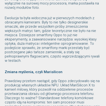
wyłącznie na surowej mocy procesora, marka postawiła na
rozwój modułów foto.
Ewolucja ta była widoczna już w pierwszych modelach z
obracanymi kamerami. Były to nie tylko designerskie
smaczki, ale przede wszystkim próby zmieszczenia
większych matryc tam, gdzie teoretycznie nie było na nie
miejsca. Dzisiejsze smartfony Oppo to już nie
eksperymenty, a zaawansowane narzędzia: wysokiej klasy
optyka, duża matryca i inteligentne oprogramowanie. To
podejście sprawiło, że smartfony marki przestały być
postrzegane jako tańsze zamienniki, a stały się
pełnoprawnymi flagowcami, często wyprzedzającymi rywali
w testach.
Zmiana myślenia, czyli Marisilicon
Prawdziwy przełom nastąpił, gdy Oppo zdecydowało się na
produkcję własnych układów NPU. Układ MariSilicon X to
kamień milowy, który pozwolił na oddzielenie procesów
przetwarzania obrazu od głównego procesora telefonu.
Dlaczego to ważne? Standardowe telefony komórkowe
często idą na kompromis: ten sam procesor musi