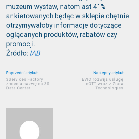
muzeum wystaw, natomiast 41%
ankietowanych będąc w sklepie chętnie
otrzymywałoby informacje dotyczące
oglądanych produktów, rabatów czy
promocji.
Źródło:
IAB
Poprzedni artykuł
Następny artykuł
3Services Factory
EVIO rozwija usługę
zmienia nazwę na 3S
eOTT wraz z Zibra
Data Center
Technologies