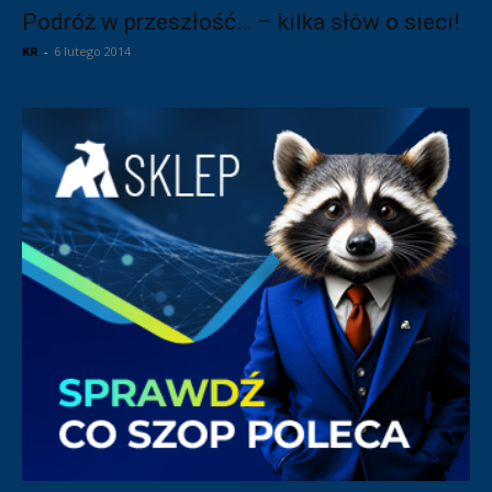
Podróż w przeszłość… – kilka słów o sieci!
KR
-
6 lutego 2014