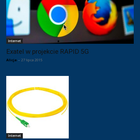
Internet
Exatel w projekcie RAPID 5G
Alicja
-
27 lipca 2015
Internet