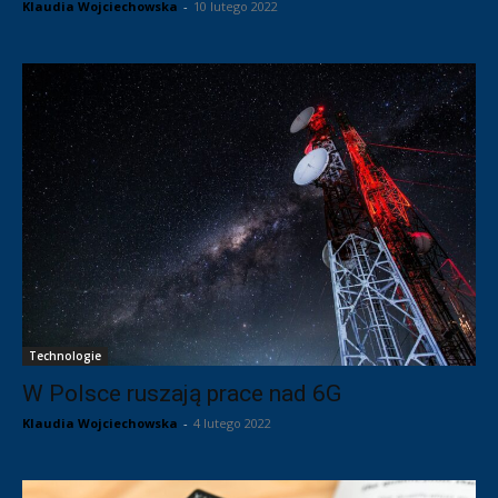
Klaudia Wojciechowska
-
10 lutego 2022
Technologie
W Polsce ruszają prace nad 6G
Klaudia Wojciechowska
-
4 lutego 2022