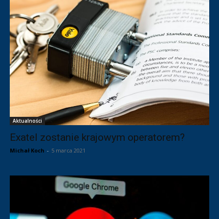
Aktualności
Exatel zostanie krajowym operatorem?
Michał Koch
-
5 marca 2021