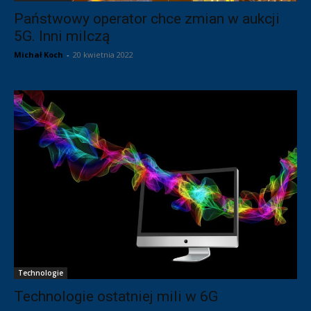
Państwowy operator chce zmian w aukcji
5G. Inni milczą
Michał Koch
-
20 kwietnia 2022
Technologie
Technologie ostatniej mili w 6G