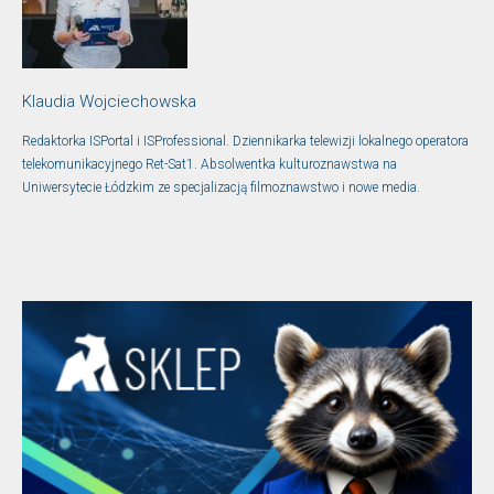
Klaudia Wojciechowska
Redaktorka ISPortal i ISProfessional. Dziennikarka telewizji lokalnego operatora
telekomunikacyjnego Ret-Sat1. Absolwentka kulturoznawstwa na
Uniwersytecie Łódzkim ze specjalizacją filmoznawstwo i nowe media.