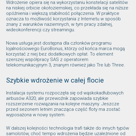
Wdrożenie opiera się na wykorzystaniu konstelacji satelitów
na niskiej orbicie okołoziemskiej, co przekłada się na niższe
opóźnienia i większą stabilność połączenia. W praktyce
oznacza to możliwość korzystania z Internetu w sposób
znany z warunków naziemnych, w tym pracy zdalnej,
wideokonferencji czy streamingu.
Nowa usługa jest dostępna dla członków programu
lojalnościowego EuroBonus, którzy od końca marca mogą
korzystać z niej bez dodatkowych opłat. To element
szerszej współpracy SAS z operatorem
telekomunikacyjnym 3, znanym również jako Tre lub Three.
Szybkie wdrożenie w całej flocie
Instalacja systemu rozpoczęła się od wąskokadłubowych
airbusów A320, ale przewoźnik zapowiada szybkie
rozszerzenie rozwiązania na kolejne maszyny. Jeszcze
przed sezonem letnim znacząca część floty ma zostać
wyposażona w nowy system.
W dalszej kolejności technologia trafi także do innych typów
samolotów, choć tempo wdrożenia będzie uzależnione od