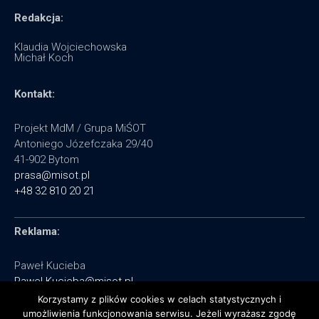
Redakcja:
Klaudia Wojciechowska
Michał Koch
Kontakt:
Projekt MdM / Grupa MiŚOT
Antoniego Józefczaka 29/40
41-902 Bytom
prasa@misot.pl
+48 32 810 20 21
Reklama:
Paweł Kucieba
Pawel.Kucieba@misot.pl
+48 602 495 064
Korzystamy z plików cookies w celach statystycznych i
umożliwienia funkcjonowania serwisu. Jeżeli wyrażasz zgodę