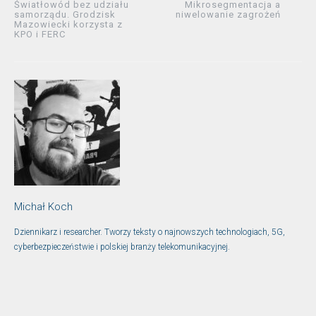
Światłowód bez udziału
Mikrosegmentacja a
samorządu. Grodzisk
niwelowanie zagrożeń
Mazowiecki korzysta z
KPO i FERC
Michał Koch
Dziennikarz i researcher. Tworzy teksty o najnowszych technologiach, 5G,
cyberbezpieczeństwie i polskiej branży telekomunikacyjnej.