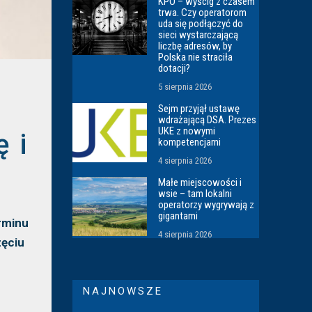
KPO – wyścig z czasem
trwa. Czy operatorom
uda się podłączyć do
sieci wystarczającą
liczbę adresów, by
Polska nie straciła
dotacji?
5 sierpnia 2026
Sejm przyjął ustawę
wdrażającą DSA. Prezes
UKE z nowymi
 i
kompetencjami
4 sierpnia 2026
Małe miejscowości i
wsie – tam lokalni
operatorzy wygrywają z
gigantami
erminu
4 sierpnia 2026
zęciu
NAJNOWSZE