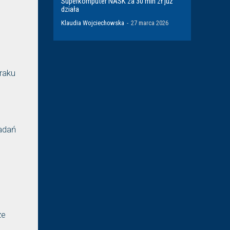
Superkomputer NASK za 30 mln zł już
działa
Klaudia Wojciechowska
-
27 marca 2026
raku
zadań
ze