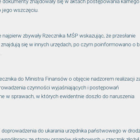
akie dokumenty znajdowały się w aktach postępowania karnego
 jego wszczęciu.
e najpierw zbywały Rzecznika MŚP wskazując, że przesłanie
 znajdują się w innych urzędach, po czym poinformowano o b
.
ecznika do Ministra Finansów o objęcie nadzorem realizacji 
prowadzenia czynności wyjaśniających i postępowań
ne w sprawach, w których ewidentnie doszło do naruszenia
 doprowadzenia do ukarania urzędnika państwowego w drod
współpracy ze strony organów skarbowych – rzecznik złożył