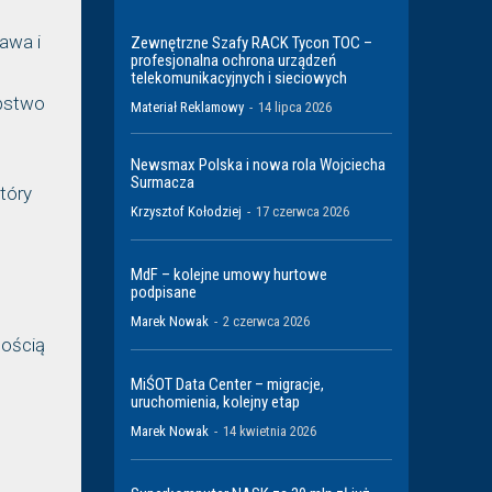
awa i
Zewnętrzne Szafy RACK Tycon TOC –
profesjonalna ochrona urządzeń
telekomunikacyjnych i sieciowych
ępstwo
Materiał Reklamowy
-
14 lipca 2026
Newsmax Polska i nowa rola Wojciecha
Surmacza
tóry
Krzysztof Kołodziej
-
17 czerwca 2026
MdF – kolejne umowy hurtowe
podpisane
Marek Nowak
-
2 czerwca 2026
nością
MiŚOT Data Center – migracje,
uruchomienia, kolejny etap
Marek Nowak
-
14 kwietnia 2026