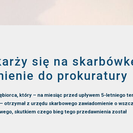
arży się na skarbówkę
ienie do prokuratury
iębiorca, który – na miesiąc przed upływem 5-letniego t
– otrzymał z urzędu skarbowego zawiadomienie o wszc
ego, skutkiem czego bieg tego przedawnienia został