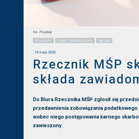
fot. Pixabay
Aktualności
Prawo i Telekomunikacja
Top Grid
18 maja 2020
Rzecznik MŚP sk
składa zawiadom
Do Biura Rzecznika MŚP zgłosił się przeds
przedawnienia zobowiązania podatkowego 
wobec niego postępowania karnego skarbow
zawieszony.