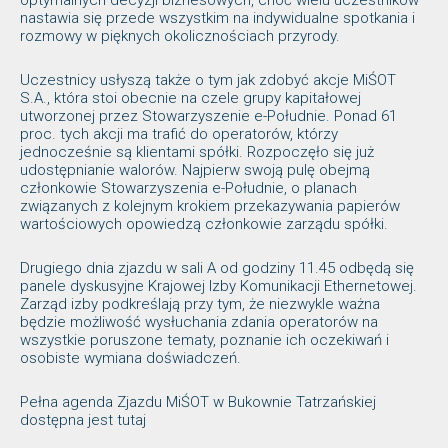
optymalnych decyzji biznesowych, choć wielu uczestników
nastawia się przede wszystkim na indywidualne spotkania i
rozmowy w pięknych okolicznościach przyrody.
Uczestnicy usłyszą także o tym jak zdobyć akcje MiŚOT
S.A., która stoi obecnie na czele grupy kapitałowej
utworzonej przez Stowarzyszenie e-Południe. Ponad 61
proc. tych akcji ma trafić do operatorów, którzy
jednocześnie są klientami spółki. Rozpoczęło się już
udostępnianie walorów. Najpierw swoją pulę obejmą
członkowie Stowarzyszenia e-Południe, o planach
związanych z kolejnym krokiem przekazywania papierów
wartościowych opowiedzą członkowie zarządu spółki.
Drugiego dnia zjazdu w sali A od godziny 11.45 odbędą się
panele dyskusyjne Krajowej Izby Komunikacji Ethernetowej.
Zarząd izby podkreślają przy tym, że niezwykle ważna
będzie możliwość wysłuchania zdania operatorów na
wszystkie poruszone tematy, poznanie ich oczekiwań i
osobiste wymiana doświadczeń.
Pełna agenda Zjazdu MiŚOT w Bukownie Tatrzańskiej
dostępna jest tutaj