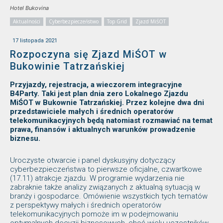
Hotel Bukovina
Aktualności
Cyberbezpieczeństwo
Top Grid
Zjazd MiŚOT
17 listopada 2021
Rozpoczyna się Zjazd MiŚOT w
Bukowinie Tatrzańskiej
Przyjazdy, rejestracja, a wieczorem integracyjne
B4Party. Taki jest plan dnia zero Lokalnego Zjazdu
MiŚOT w Bukownie Tatrzańskiej. Przez kolejne dwa dni
przedstawiciele małych i średnich operatorów
telekomunikacyjnych będą natomiast rozmawiać na temat
prawa, finansów i aktualnych warunków prowadzenie
biznesu.
Uroczyste otwarcie i panel dyskusyjny dotyczący
cyberbezpieczeństwa to pierwsze oficjalne, czwartkowe
(17.11) atrakcje zjazdu. W programie wydarzenia nie
zabraknie także analizy związanych z aktualną sytuacją w
branży i gospodarce. Omówienie wszystkich tych tematów
z perspektywy małych i średnich operatorów
telekomunikacyjnych pomoże im w podejmowaniu