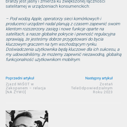
branży jest jasny i zmierza ku zwiększonej łączności
satelitarnej w urządzeniach konsumenckich:
– Pod wodzą Apple, operatorzy sieci komórkowych i
producenci urządzeń nadal planują z czasem zapewnić swoim
klientom rozszerzony zasięg i nowe funkcje oparte na
satelitach, a nasze globalne pokrycie i pewność regulacyjna
sprawiają, że jesteśmy dobrze przygotowani do bycia
kluczowym graczem na tym wschodzącym rynku.
Doświadczenia użytkownika będą kluczowe dla ich sukcesu, a
my udowodniliśmy, że możemy zapewnić niezawodną, globalną
funkcjonalność użytkownikom mobilnym
.
Poprzedni artykuł
Następny artykuł
Zjazd MiŚOT w
Zostań
Zakopanem – relacja
TeleOdpowiedzialnym
[NA ŻYWO]
Roku 2023