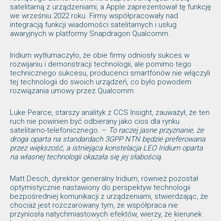
satelitarną z urządzeniami, a Apple zaprezentował tę funkcję
we wrześniu 2022 roku. Firmy współpracowały nad
integracją funkcji wiadomości satelitarnych i usług
awaryjnych w platformy Snapdragon Qualcomm.
Iridium wytłumaczyło, że obie firmy odniosły sukces w
rozwijaniu i demonstracji technologii, ale pomimo tego
technicznego sukcesu, producenci smartfonów nie włączyli
tej technologii do swoich urządzeń, co było powodem
rozwiązania umowy przez Qualcomm.
Luke Pearce, starszy analityk z CCS Insight, zauważył, że ten
ruch nie powinien być odbierany jako cios dla rynku
satelitarno-telefonicznego. –
To raczej jasne przyznanie, że
droga oparta na standardach 3GPP NTN będzie preferowana
przez większość, a istniejąca konstelacja LEO Iridium oparta
na
własnej
technologii okazała się jej słabością.
Matt Desch, dyrektor generalny Iridium, również pozostał
optymistycznie nastawiony do perspektyw technologii
bezpośredniej komunikacji z urządzeniami, stwierdzając, że
chociaż jest rozczarowany tym, że współpraca nie
przyniosła natychmiastowych efektów, wierzy, że kierunek