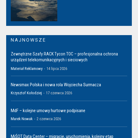
NAJNOWSZE
Zewnętrzne Szafy RACK Tycon TOC – profesjonalna ochrona
urządzeń telekomunikacyjnych i sieciowych
Materiał Reklamowy
-
14 lipca 2026
Newsmax Polska i nowa rola Wojciecha Surmacza
Krzysztof Kołodziej
-
17 czerwca 2026
MdF – kolejne umowy hurtowe podpisane
Marek Nowak
-
2 czerwca 2026
MiŚOT Data Center – migracje, uruchomienia, kolejny etap