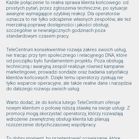
Każde połączenie to realna sprawa klienta końcowego: od
prostych pytań, przez zgłoszenia techniczne, po sytuacje
awaryjne wymagające szybkiej reakcji. Dla operatorów
oznacza to nie tylko odciążenie własnych zespołów, ale też
mierzalną poprawę dostępności i jakości obsługi,
szczególnie w newralgicznych godzinach poza
standardowym czasem pracy.
TeleCentrum konsekwentnie rozwija zakres swoich usług,
nie tracąc przy tym społecznego i relacyjnego DNA, które
od początku było fundamentem projektu. Poza obsługą
techniczną i awaryjną zespół realizuje również kampanie
marketingowe, prowadzi sondaże oraz badania satysfakcji
klientów końcowych. Dzięki temu operatorzy zyskują nie
tylko wsparcie operacyjne, ale także realne dane i narzędzia
do dalszego rozwoju swoich usług.
Warto dodać, że do końca lutego TeleCentrum oferuje
nowym klientom o połowę niższą stawkę na swoje usługi. Z
promocji mogą skorzystać operatorzy, którzy rozważają
wdrożenie zewnętrznej obsługi klienta lub planują
rozszerzenie dotychczasowej współpracy.
To dobry moment, by przetestować rozwiązanie, które