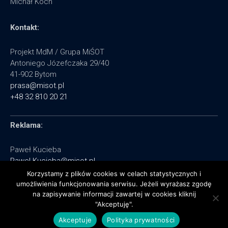
Michał Koch
Kontakt:
Projekt MdM / Grupa MiŚOT
Antoniego Józefczaka 29/40
41-902 Bytom
prasa@misot.pl
+48 32 810 20 21
Reklama:
Paweł Kucieba
Pawel.Kucieba@misot.pl
+48 602 495 064
Korzystamy z plików cookies w celach statystycznych i
umożliwienia funkcjonowania serwisu. Jeżeli wyrażasz zgodę
na zapisywanie informacji zawartej w cookies kliknij
"Akceptuję".
Akceptuje
Polityka prywatności