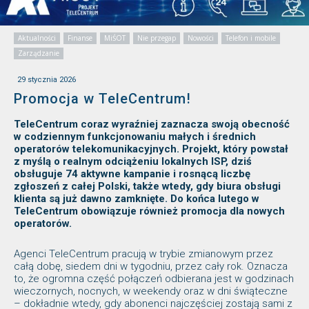
Aktualności
Finanse
MiŚOT
Nie przegap
Nowości
Telefon i mobile
Zarządzanie
29 stycznia 2026
Promocja w TeleCentrum!
TeleCentrum coraz wyraźniej zaznacza swoją obecność
w codziennym funkcjonowaniu małych i średnich
operatorów telekomunikacyjnych. Projekt, który powstał
z myślą o realnym odciążeniu lokalnych ISP, dziś
obsługuje 74 aktywne kampanie i rosnącą liczbę
zgłoszeń z całej Polski, także wtedy, gdy biura obsługi
klienta są już dawno zamknięte. Do końca lutego w
TeleCentrum obowiązuje również promocja dla nowych
operatorów.
Agenci TeleCentrum pracują w trybie zmianowym przez
całą dobę, siedem dni w tygodniu, przez cały rok. Oznacza
to, że ogromna część połączeń odbierana jest w godzinach
wieczornych, nocnych, w weekendy oraz w dni świąteczne
– dokładnie wtedy, gdy abonenci najczęściej zostają sami z