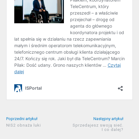
Poprzedni artykuł
Następny artykuł
NIS2 obnaża luki
Sprzedajesz swoją sieć.
I co dalej?