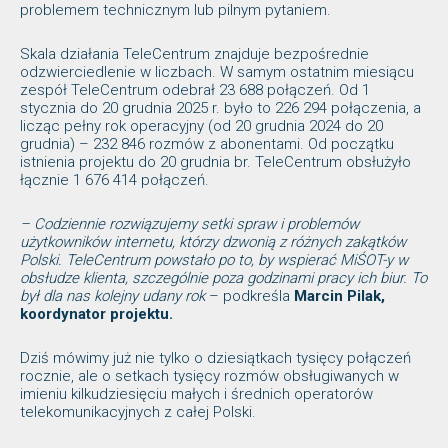
problemem technicznym lub pilnym pytaniem.
Skala działania TeleCentrum znajduje bezpośrednie
odzwierciedlenie w liczbach. W samym ostatnim miesiącu
zespół TeleCentrum odebrał 23 688 połączeń. Od 1
stycznia do 20 grudnia 2025 r. było to 226 294 połączenia, a
licząc pełny rok operacyjny (od 20 grudnia 2024 do 20
grudnia) – 232 846 rozmów z abonentami. Od początku
istnienia projektu do 20 grudnia br. TeleCentrum obsłużyło
łącznie 1 676 414 połączeń.
– Codziennie rozwiązujemy setki spraw i problemów
użytkowników internetu, którzy dzwonią z różnych zakątków
Polski. TeleCentrum powstało po to, by wspierać MiŚOT-y w
obsłudze klienta, szczególnie poza godzinami pracy ich biur. To
był dla nas kolejny udany rok
– podkreśla
Marcin Pilak,
koordynator projektu.
Dziś mówimy już nie tylko o dziesiątkach tysięcy połączeń
rocznie, ale o setkach tysięcy rozmów obsługiwanych w
imieniu kilkudziesięciu małych i średnich operatorów
telekomunikacyjnych z całej Polski.