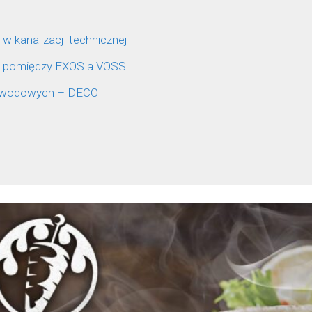
kanalizacji technicznej
rz pomiędzy EXOS a VOSS
owodowych – DECO