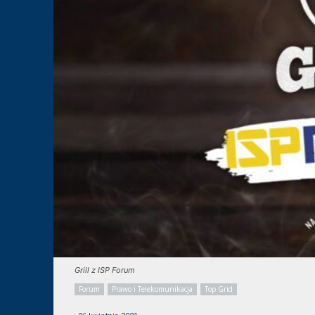
Grill z ISP Forum
Forum
Prawo i Telekomunikacja
Top Grid