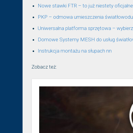
Nowe stawki FTR – to już niestety oficjalne
PKP – odmowa umieszczenia światłowodu w 
Uniwersalna platforma sprzętowa – wybie
Domowe Systemy MESH do usług światł
Instrukcja montażu na słupach nn
Zobacz też: