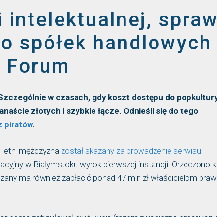
 intelektualnej, spra
wo spółek handlowych
P Forum
. Szczególnie w czasach, gdy koszt dostępu do popkultur
kanaście złotych i szybkie łącze. Odnieśli się do tego
z piratów
.
-letni mężczyzna
został skazany za prowadzenie serwisu
lacyjny w Białymstoku wyrok pierwszej instancji. Orzeczono k
zany ma również zapłacić ponad 47 mln zł właścicielom praw