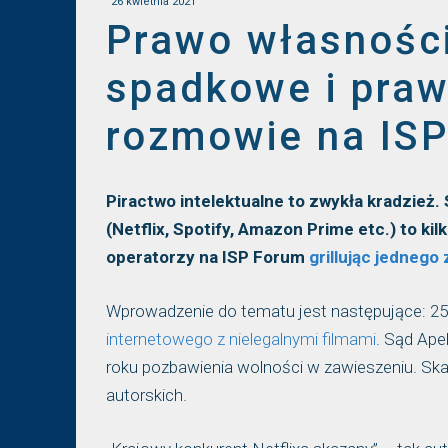
26 kwietnia 2021
Prawo własności
spadkowe i pra
rozmowie na IS
Piractwo intelektualne to zwykła kradzież
(Netflix, Spotify, Amazon Prime etc.) to kil
operatorzy na ISP Forum
grillując jednego 
Wprowadzenie do tematu jest następujące: 25
internetowego z nielegalnymi filmami
. Sąd Ape
roku pozbawienia wolności w zawieszeniu. Ska
autorskich.