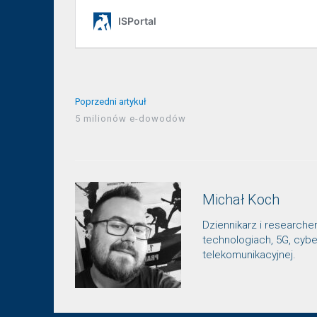
Poprzedni artykuł
5 milionów e-dowodów
Michał Koch
Dziennikarz i researche
technologiach, 5G, cybe
telekomunikacyjnej.