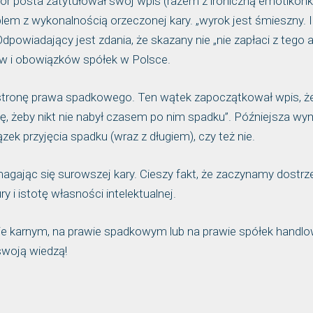
tor posta zatytułował swój wpis (razem z ironiczną emotikonk
em z wykonalnością orzeczonej kary. „wyrok jest śmieszny. I
powiadający jest zdania, że skazany nie „nie zapłaci z tego a
raw i obowiązków spółek w Polsce.
 w stronę prawa spadkowego. Ten wątek zapoczątkował wpis, ż
nę, żeby nikt nie nabył czasem po nim spadku”. Późniejsza wy
ązek przyjęcia spadku (wraz z długiem), czy też nie.
magając się surowszej kary. Cieszy fakt, że zaczynamy dostr
y i istotę własności intelektualnej.
wie karnym, na prawie spadkowym lub na prawie spółek handl
 swoją wiedzą!