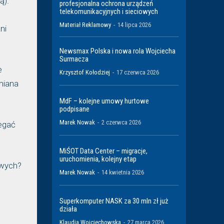
ą).
profesjonalna ochrona urządzeń
telekomunikacyjnych i sieciowych
Materiał Reklamowy
-
14 lipca 2026
ni
Newsmax Polska i nowa rola Wojciecha
Surmacza
e
Krzysztof Kołodziej
-
17 czerwca 2026
miana
MdF – kolejne umowy hurtowe
podpisane
Marek Nowak
-
2 czerwca 2026
zegać
MiŚOT Data Center – migracje,
uruchomienia, kolejny etap
owych?
Marek Nowak
-
14 kwietnia 2026
Superkomputer NASK za 30 mln zł już
działa
Klaudia Wojciechowska
-
27 marca 2026