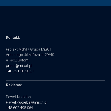
Kontakt:
Projekt MdM / Grupa MiŚOT
Antoniego Józefczaka 29/40
41-902 Bytom
prasa@misot.pl
+48 32 810 20 21
Reklama:
Paweł Kucieba
Pawel.Kucieba@misot.pl
+48 602 495 064