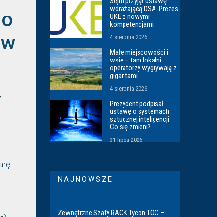
Sejm przyjął ustawę
wdrażającą DSA. Prezes
wo
UKE z nowymi
kompetencjami
 w
4 sierpnia 2026
Małe miejscowości i
wsie – tam lokalni
operatorzy wygrywają z
gigantami
4 sierpnia 2026
y
Prezydent podpisał
ustawę o systemach
sztucznej inteligencji.
Co się zmieni?
31 lipca 2026
arę
NAJNOWSZE
Zewnętrzne Szafy RACK Tycon TOC –