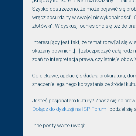
„Krajowy konkurent Netflixa skazany” – tak au
Szybko dostrzeżono, że może pojawić się probl
wręcz absurdalny w swojej niewykonalności”. Od
złotówki”. W dyskusji odniesiono się też do p
Interesujący jest fakt, że temat rozwijał się
skazany powinien „[…] zabezpieczyć całą rodzi
zdań to interpretacja prawa, czy istnieje obowi
Co ciekawe, apelację składała prokuratura, do
znaczenie legalnego korzystania ze źródeł kultur
Jesteś pasjonatem kultury? Znasz się na pra
Dołącz do dyskusji na ISP Forum
i podziel się
Inne posty warte uwagi: