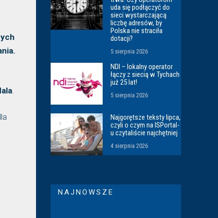
uda się podłączyć do
sieci wystarczającą
liczbę adresów, by
Polska nie straciła
nych
dotacji?
nia.
5 sierpnia 2026
NDI – lokalny operator
łączy z siecią w Tychach
już 25 lat!
dala
.
5 sierpnia 2026
la
Najgorętsze teksty lipca,
czyli o czym na ISPortal-
u czytaliście najchętniej
4 sierpnia 2026
NAJNOWSZE