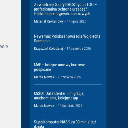
Zewnętrzne Szafy RACK Tycon TOC –
profesjonalna ochrona urządzeń
telekomunikacyjnych i sieciowych
Materiał Reklamowy
-
14 lipca 2026
Newsmax Polska i nowa rola Wojciecha
Surmacza
esie
Krzysztof Kołodziej
-
17 czerwca 2026
MdF – kolejne umowy hurtowe
podpisane
Marek Nowak
-
2 czerwca 2026
MiŚOT Data Center – migracje,
uruchomienia, kolejny etap
Marek Nowak
-
14 kwietnia 2026
Superkomputer NASK za 30 mln zł już
działa