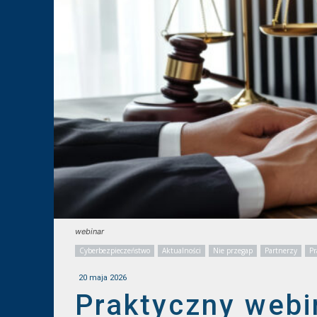
webinar
Cyberbezpieczeństwo
Aktualności
Nie przegap
Partnerzy
Pr
20 maja 2026
Praktyczny webi