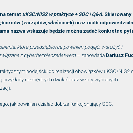
 na temat
uKSC/NIS2 w praktyce + SOC | Q&A
. Skierowany
ębiorców (zarządów, właścicieli) oraz osób odpowiedzial
 sama nazwa wskazuje będzie można zadać konkretne pyta
ałania, które przedsiębiorca powinien podjąć, wdrożyć i
i związane z cyberbezpieczeństwem
– zapowiada
Dariusz Fu
praktycznym podejściu do realizacji obowiązków uKSC/NIS2 d
 przykłady niezbędnych działań oraz wzory wybranych
zacji.
tego, jak powinien działać dobrze funkcjonujący SOC: