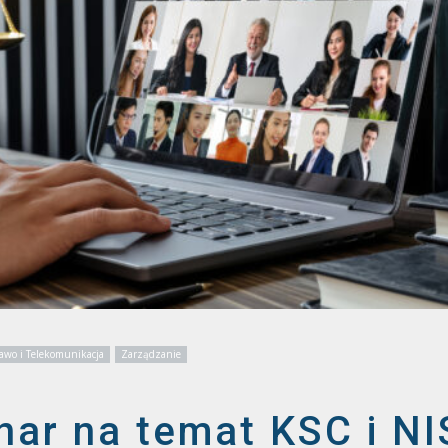
awo i Telekomunikacja
Zarządzanie
nar na temat KSC i NI