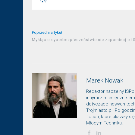
Poprzedni artykuł
Myśląc o cyberbezpieczeństwie nie zapominaj o t
Marek Nowak
Redaktor naczelny ISPor
innymi z miesięcznikiem 
dotyczące nowych techn
Trojmiasto.pl. Po godz
fiction, które ukazały s
Młodym Techniku.