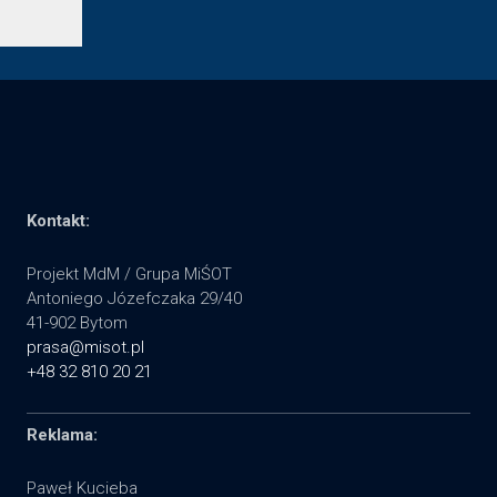
Kontakt:
Projekt MdM / Grupa MiŚOT
Antoniego Józefczaka 29/40
41-902 Bytom
prasa@misot.pl
+48 32 810 20 21
Reklama:
Paweł Kucieba