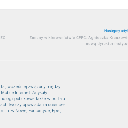
Następny arty
SEC
Zmiany w kierownictwie CPPC. Agnieszka Krauzowi
nową dyrektor instytu
tal, wcześniej związany między
Mobile Internet. Artykuły
ologii publikował także w portalu
inach tworzy opowiadania science-
ię m.in. w Nowej Fantastyce, Epei,