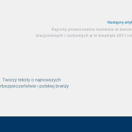
Następny arty
Raporty przenoszenia numerów w siecia
stacjonarnych i ruchomych w III kwartale 2017 r
r. Tworzy teksty o najnowszych
rbezpieczeństwie i polskiej branży