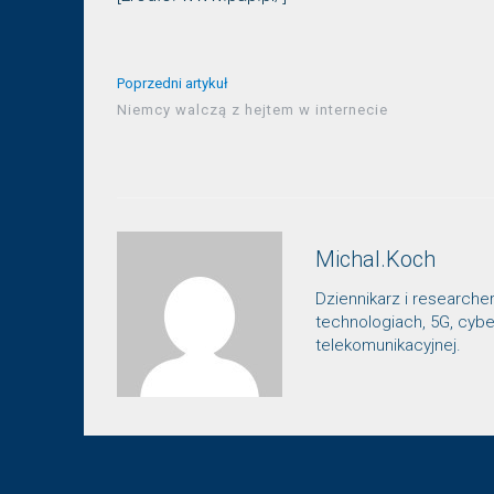
Poprzedni artykuł
Niemcy walczą z hejtem w internecie
Michal.Koch
Dziennikarz i researche
technologiach, 5G, cybe
telekomunikacyjnej.