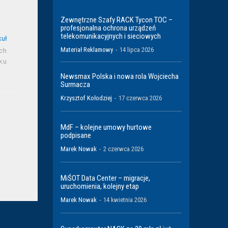
Zewnętrzne Szafy RACK Tycon TOC –
profesjonalna ochrona urządzeń
telekomunikacyjnych i sieciowych
kuł
Materiał Reklamowy
-
14 lipca 2026
ch
oku
Newsmax Polska i nowa rola Wojciecha
Surmacza
Krzysztof Kołodziej
-
17 czerwca 2026
MdF – kolejne umowy hurtowe
podpisane
Marek Nowak
-
2 czerwca 2026
MiŚOT Data Center – migracje,
uruchomienia, kolejny etap
Marek Nowak
-
14 kwietnia 2026