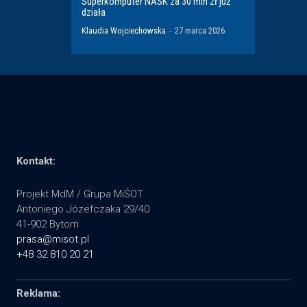
Superkomputer NASK za 30 mln zł już
działa
Klaudia Wojciechowska
-
27 marca 2026
Kontakt:
Projekt MdM / Grupa MiŚOT
Antoniego Józefczaka 29/40
41-902 Bytom
prasa@misot.pl
+48 32 810 20 21
Reklama: