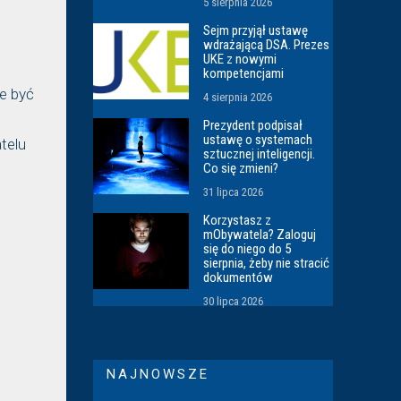
5 sierpnia 2026
Sejm przyjął ustawę
wdrażającą DSA. Prezes
UKE z nowymi
kompetencjami
e być
4 sierpnia 2026
Prezydent podpisał
ustawę o systemach
telu
sztucznej inteligencji.
Co się zmieni?
31 lipca 2026
Korzystasz z
mObywatela? Zaloguj
się do niego do 5
sierpnia, żeby nie stracić
dokumentów
30 lipca 2026
NAJNOWSZE