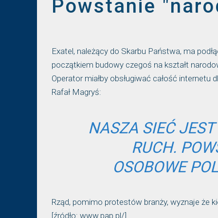
Powstanie "naro
Exatel, należący do Skarbu Państwa, ma podł
początkiem budowy czegoś na kształt narodo
Operator miałby obsługiwać całość internetu d
Rafał Magryś:
NASZA SIEĆ JES
RUCH. POWS
OSOBOWE POL
Rząd, pomimo protestów branży, wyznaje że ki
[źródło: www.pap.pl/]