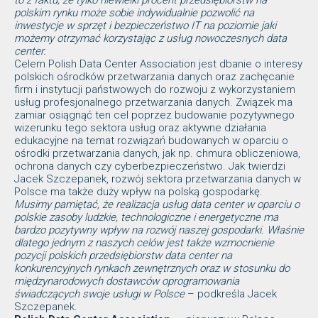
to z faktu, że tylko niewielki procent przedsiębiorstw na
polskim rynku może sobie indywidualnie pozwolić na
inwestycje w sprzęt i bezpieczeństwo IT na poziomie jaki
możemy otrzymać korzystając z usług nowoczesnych data
center.
Celem Polish Data Center Association jest dbanie o interesy
polskich ośrodków przetwarzania danych oraz zachęcanie
firm i instytucji państwowych do rozwoju z wykorzystaniem
usług profesjonalnego przetwarzania danych. Związek ma
zamiar osiągnąć ten cel poprzez budowanie pozytywnego
wizerunku tego sektora usług oraz aktywne działania
edukacyjne na temat rozwiązań budowanych w oparciu o
ośrodki przetwarzania danych, jak np. chmura obliczeniowa,
ochrona danych czy cyberbezpieczeństwo. Jak twierdzi
Jacek Szczepanek, rozwój sektora przetwarzania danych w
Polsce ma także duży wpływ na polską gospodarkę:
Musimy pamiętać, że realizacja usług data center w oparciu o
polskie zasoby ludzkie, technologiczne i energetyczne ma
bardzo pozytywny wpływ na rozwój naszej gospodarki. Właśnie
dlatego jednym z naszych celów jest także wzmocnienie
pozycji polskich przedsiębiorstw data center na
konkurencyjnych rynkach zewnętrznych oraz w stosunku do
międzynarodowych dostawców oprogramowania
świadczących swoje usługi w Polsce
– podkreśla Jacek
Szczepanek.