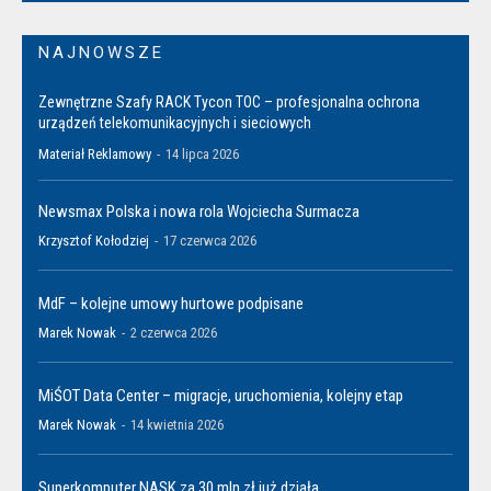
NAJNOWSZE
Zewnętrzne Szafy RACK Tycon TOC – profesjonalna ochrona
urządzeń telekomunikacyjnych i sieciowych
Materiał Reklamowy
-
14 lipca 2026
Newsmax Polska i nowa rola Wojciecha Surmacza
Krzysztof Kołodziej
-
17 czerwca 2026
MdF – kolejne umowy hurtowe podpisane
Marek Nowak
-
2 czerwca 2026
MiŚOT Data Center – migracje, uruchomienia, kolejny etap
Marek Nowak
-
14 kwietnia 2026
Superkomputer NASK za 30 mln zł już działa