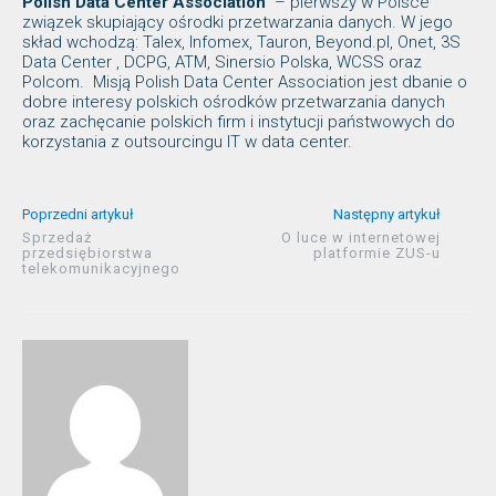
Polish Data Center Association
– pierwszy w Polsce
związek skupiający ośrodki przetwarzania danych. W jego
skład wchodzą: Talex, Infomex, Tauron, Beyond.pl, Onet, 3S
Data Center , DCPG, ATM, Sinersio Polska, WCSS oraz
Polcom. Misją Polish Data Center Association jest dbanie o
dobre interesy polskich ośrodków przetwarzania danych
oraz zachęcanie polskich firm i instytucji państwowych do
korzystania z outsourcingu IT w data center.
Poprzedni artykuł
Następny artykuł
Sprzedaż
O luce w internetowej
przedsiębiorstwa
platformie ZUS-u
telekomunikacyjnego