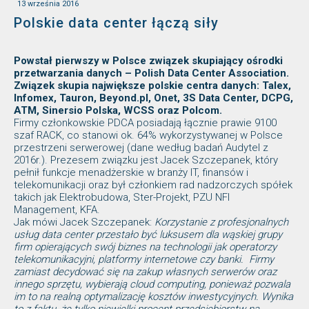
13 września 2016
Polskie data center łączą siły
Powstał pierwszy w Polsce związek skupiający ośrodki
przetwarzania danych – Polish Data Center Association.
Związek skupia największe polskie centra danych: Talex,
Infomex, Tauron, Beyond.pl, Onet, 3S Data Center, DCPG,
ATM, Sinersio Polska, WCSS oraz Polcom.
Firmy członkowskie PDCA posiadają łącznie prawie 9100
szaf RACK, co stanowi ok. 64% wykorzystywanej w Polsce
przestrzeni serwerowej (dane według badań Audytel z
2016r.). Prezesem związku jest Jacek Szczepanek, który
pełnił funkcje menadżerskie w branży IT, finansów i
telekomunikacji oraz był członkiem rad nadzorczych spółek
takich jak Elektrobudowa, Ster-Projekt, PZU NFI
Management, KFA.
Jak mówi Jacek Szczepanek:
Korzystanie z profesjonalnych
usług data center przestało być luksusem dla wąskiej grupy
firm opierających swój biznes na technologii jak operatorzy
telekomunikacyjni, platformy internetowe czy banki. Firmy
zamiast decydować się na zakup własnych serwerów oraz
innego sprzętu, wybierają cloud computing, ponieważ pozwala
im to na realną optymalizację kosztów inwestycyjnych. Wynika