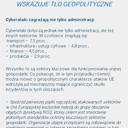
WSKAZUJE TŁO GEOPOLITYCZNE
Cyberataki zagrażają nie tylko administracji
Cyberataki dotyczą jednak nie tylko administracji, ale też
innych sektorów. W czołówce znajdują się:
-transport – 7,5 proc.;
– infrastruktura i usługi cyfrowe – 4,8 proc.;
– finanse – 4,5 proc.;
– produkcja – 2,9 proc.
Wszystko to są sektory kluczowe dla funkcjonowania unijnej
gospodarki. Co pokazuje, że w tym przypadku również
można mówić o geopolitycznym charakterze ataków. UE
wdrożyła już mechanizmy mające ograniczyć skutki
incydentów w tych obszarach.
–
Spośród pierwszej piątki najczęściej atakowanych sektorów
w Unii Europejskiej wszystkie należą do grupy obszarów
objętych dyrektywą NIS2, której celem jest stworzenie
jednolitych standardów ochrony kluczowych sektorów
gospodarki. Organizacje objęte przepisami są zobowiązane do
spełnienia wymagań w zakresie zarządzania ryzykiem, w tym