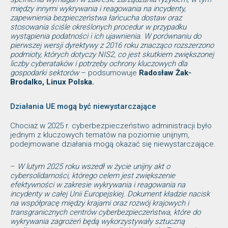
między innymi wykrywania i reagowania na incydenty,
zapewnienia bezpieczeństwa łańcucha dostaw oraz
stosowania ściśle określonych procedur w przypadku
wystąpienia podatności i ich ujawnienia. W porównaniu do
pierwszej wersji dyrektywy z 2016 roku znacząco rozszerzono
podmioty, których dotyczy NIS2, co jest skutkiem zwiększonej
liczby cyberataków i potrzeby ochrony kluczowych dla
gospodarki sektorów
– podsumowuje
Radosław Żak-
Brodalko, Linux Polska.
Działania UE mogą być niewystarczające
Chociaż w 2025 r. cyberbezpieczeństwo administracji było
jednym z kluczowych tematów na poziomie unijnym,
podejmowane działania mogą okazać się niewystarczające.
–
W lutym 2025 roku wszedł w życie unijny akt o
cybersolidarności, którego celem jest zwiększenie
efektywności w zakresie wykrywania i reagowania na
incydenty w całej Unii Europejskiej. Dokument kładzie nacisk
na współpracę między krajami oraz rozwój krajowych i
transgranicznych centrów cyberbezpieczeństwa, które do
wykrywania zagrożeń będą wykorzystywały sztuczną