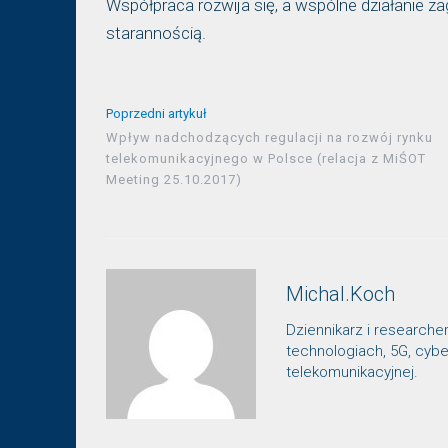
Współpraca rozwija się, a wspólne działanie z
starannością.
Poprzedni artykuł
Wpływ nadchodzących regulacji na rozwój rynku
telekomunikacyjnego w Polsce (relacja z MiŚOT
Meeting 25.10.2017)
Michal.Koch
Dziennikarz i researche
technologiach, 5G, cybe
telekomunikacyjnej.