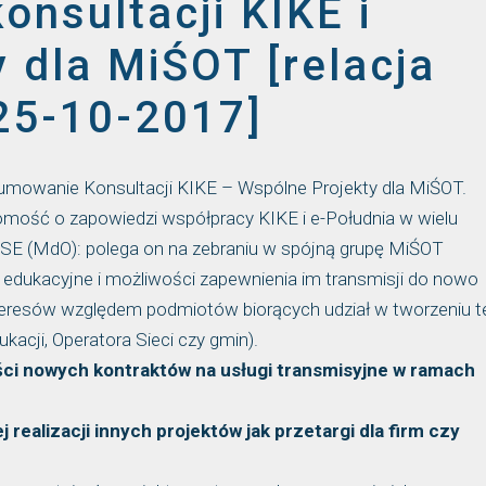
nsultacji KIKE i
 dla MiŚOT [relacja
25-10-2017]
umowanie Konsultacji KIKE – Wspólne Projekty dla MiŚOT.
omość o zapowiedzi współpracy KIKE i e-Południa w wielu
OSE (MdO): polega on na zebraniu w spójną grupę MiŚOT
i edukacyjne i możliwości zapewnienia im transmisji do nowo
teresów względem podmiotów biorących udział w tworzeniu t
ukacji, Operatora Sieci czy gmin).
ci nowych kontraktów na usługi transmisyjne w ramach
 realizacji innych projektów jak przetargi dla firm czy