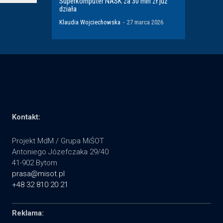
Superkomputer NASK za 30 mln zł już
działa
Klaudia Wojciechowska
-
27 marca 2026
Kontakt:
Projekt MdM / Grupa MiŚOT
Antoniego Józefczaka 29/40
41-902 Bytom
prasa@misot.pl
+48 32 810 20 21
Reklama: