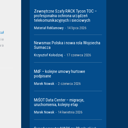
Zewnętrzne Szafy RACK Tycon TOC –
profesjonalna ochrona urządzeń
telekomunikacyjnych i sieciowych
Materiał Reklamowy
-
14 lipca 2026
kuł
ie
Newsmax Polska i nowa rola Wojciecha
wa
Surmacza
Krzysztof Kołodziej
-
17 czerwca 2026
MdF – kolejne umowy hurtowe
podpisane
Marek Nowak
-
2 czerwca 2026
MiŚOT Data Center – migracje,
uruchomienia, kolejny etap
Marek Nowak
-
14 kwietnia 2026