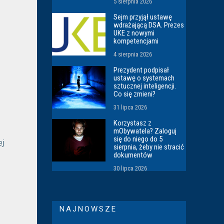
5 sierpnia 2026
Sejm przyjął ustawę
wdrażającą DSA. Prezes
UKE z nowymi
kompetencjami
4 sierpnia 2026
Prezydent podpisał
ustawę o systemach
sztucznej inteligencji.
Co się zmieni?
31 lipca 2026
Korzystasz z
mObywatela? Zaloguj
się do niego do 5
ej
sierpnia, żeby nie stracić
dokumentów
30 lipca 2026
NAJNOWSZE