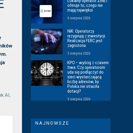
E
Lokalny operator ZINET
oferuje to, czego nie
mają najwięksi
6 sierpnia 2026
NIK: Operatorzy
rezygnują z inwestycji.
e
Realizacja FERC jest
wników
zagrożona
ym.
5 sierpnia 2026
ja
KPO – wyścig z czasem
trwa. Czy operatorom
uda się podłączyć do
sieci wystarczającą
liczbę adresów, by
Polska nie straciła
dotacji?
k AI,
5 sierpnia 2026
NAJNOWSZE