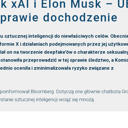
k xAI i Elon Musk – U
sprawie dochodzenie
 sztucznej inteligencji do niewłaściwych celów. Obecni
atformie X i działaniach podejmowanych przez jej użytko
lał on na tworzenie deepfake’ów o charakterze seksualn
stanowiła przeprowadzić w tej sprawie śledztwo, a Komis
ednio oceniła i zminimalizowała ryzyko związane z
ą poinformował Bloomberg. Dotyczą one głównie chatbota Gro
tanie sztucznej inteligencji wciąż się mnożą.