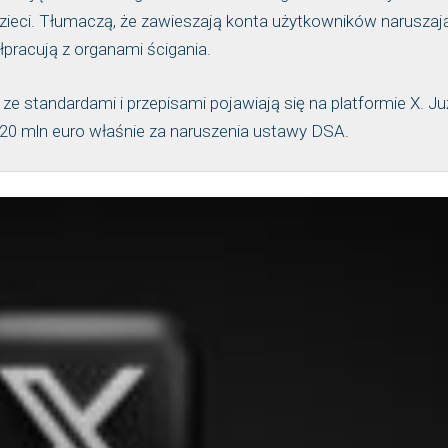
zieci. Tłumaczą, że zawieszają konta użytkowników naruszaj
łpracują z organami ścigania.
 ze standardami i przepisami pojawiają się na platformie X. Ju
20 mln euro właśnie za naruszenia ustawy DSA.