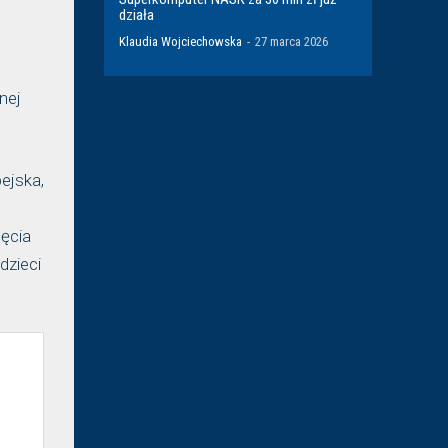
działa
Klaudia Wojciechowska
-
27 marca 2026
nej
ejska,
jęcia
dzieci