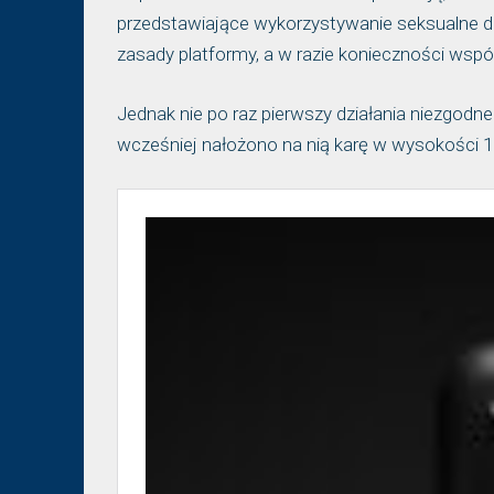
przedstawiające wykorzystywanie seksualne d
zasady platformy, a w razie konieczności wspó
Jednak nie po raz pierwszy działania niezgodne
wcześniej nałożono na nią karę w wysokości 1