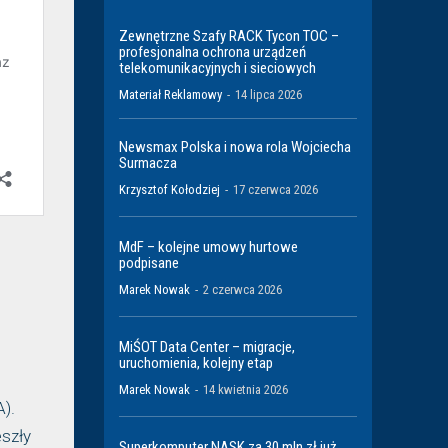
Zewnętrzne Szafy RACK Tycon TOC –
profesjonalna ochrona urządzeń
telekomunikacyjnych i sieciowych
Materiał Reklamowy
-
14 lipca 2026
Newsmax Polska i nowa rola Wojciecha
Surmacza
Krzysztof Kołodziej
-
17 czerwca 2026
MdF – kolejne umowy hurtowe
podpisane
Marek Nowak
-
2 czerwca 2026
MiŚOT Data Center – migracje,
uruchomienia, kolejny etap
Marek Nowak
-
14 kwietnia 2026
).
eszły
Superkomputer NASK za 30 mln zł już