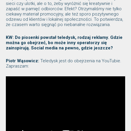
sieci czy ulotki, ale o to, żeby wyróżnić się kreatywnie i
zapaść w pamięć odbiorców. Efekt? Otrzymaliśmy nie tylko
ciekawy materiał promocyjny, ale też sporo pozytywnego
odzewu od klientów i lokalnej społeczności. To potwierdza,
że czasem warto sięgnąć po niebanalne rozwiązania.
KW: Do piosenki powstał teledysk, rodzaj reklamy. Gdzie
można go obejrzeć, bo może inny operatorzy się
zainspirują. Social media na pewno, gdzie jeszcze?
Piotr Wąsowicz:
Teledysk jest do obejrzenia na YouTubie.
Zapraszam: