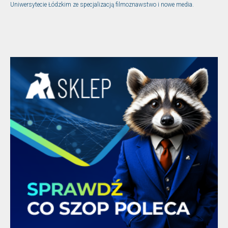
Uniwersytecie Łódzkim ze specjalizacją filmoznawstwo i nowe media.