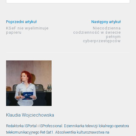
Poprzedni artykuł
Następny artykuł
KSeF nie wyeliminuje
Niecodzienna
papieru
codzienność w świecie
pełnym
cyberprzestępców
Klaudia Wojciechowska
Redaktorka ISPortal i ISProfessional. Dziennikarka telewizji lokalnego operatora
telekomunikacyjnego Ret-Sat1. Absolwentka kulturoznawstwa na