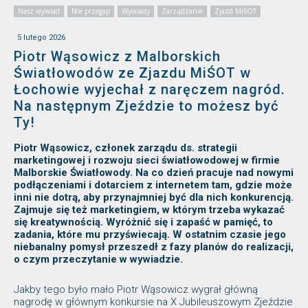
Nasz wywiad
Nie przegap
Wywiady
Zarządzanie
Zjazd MiŚOT
5 lutego 2026
Piotr Wąsowicz z Malborskich
Światłowodów ze Zjazdu MiŚOT w
Łochowie wyjechał z naręczem nagród.
Na następnym Zjeździe to możesz być
Ty!
Piotr Wąsowicz, członek zarządu ds. strategii
marketingowej i rozwoju sieci światłowodowej w firmie
Malborskie Światłowody. Na co dzień pracuje nad nowymi
podłączeniami i dotarciem z internetem tam, gdzie może
inni nie dotrą, aby przynajmniej być dla nich konkurencją.
Zajmuje się też marketingiem, w którym trzeba wykazać
się kreatywnością. Wyróżnić się i zapaść w pamięć, to
zadania, które mu przyświecają. W ostatnim czasie jego
niebanalny pomysł przeszedł z fazy planów do realizacji,
o czym przeczytanie w wywiadzie.
Jakby tego było mało Piotr Wąsowicz wygrał główną
nagrodę w głównym konkursie na X Jubileuszowym Zjeździe