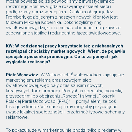
można powiedzieć, że powróciliśmy z inwestycjami do
rodzinnego Braniewa, gdzie rozwijamy szkielet sieci i
podłączamy coraz więcej firm. Działania obejmują też
Frombork, gdzie jednym z naszych nowych klientów jest
Muzeum Mikołaja Kopernika. Dokończyliśmy ring
światłowodowy, dzięki czemu nasi abonenci mają zawsze
zapewnione stabilne i redundantne łącza światłowodowe.
KW: W codziennej pracy korzystacie też z niebanalnych
rozwiązań chociażby marketingowych. Wiem, że pojawiła
specjalna piosenka promocyjna. Co to za pomysł i jak
wyglądała realizacja?
Piotr Wąsowicz:
W Malborskich Światłowodach zajmuję się
marketingiem, reklamą oraz rozwojem sieci
światłowodowej, więc cały czas szukam nowych,
kreatywnych form promocji. Pomysł na specjalną piosenkę
przyszedł mi po obejrzeniu „Rancza” i słynnej „Piosenki
Polskiej Partii Uczciwości (PPU)” — pomyślałem, że coś
takiego w kontekście naszej firmy mogłoby przyciągnąć
uwagę lokalnej społeczności i przełamać typowe schematy
reklamowe.
To pokazuje, że w marketingu nie chodzi tylko o reklamy w