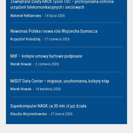
Zewnętrzne Szafy RACK Tycon TOC – profesjonalna ochrona
urządzeń telekomunikacyjnych i sieciowych
Materiał Reklamowy
-
14 lipca 2026
Newsmax Polska i nowa rola Wojciecha Surmacza
Krzysztof Kołodziej
-
17 czerwca 2026
MdF – kolejne umowy hurtowe podpisane
Marek Nowak
-
2 czerwca 2026
MiŚOT Data Center – migracje, uruchomienia, kolejny etap
Marek Nowak
-
14 kwietnia 2026
Superkomputer NASK za 30 mln zł już działa
Klaudia Wojciechowska
-
27 marca 2026