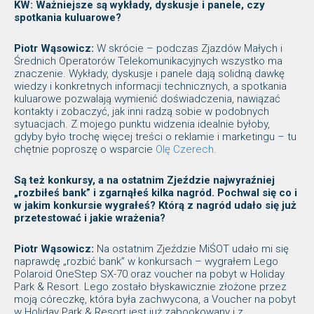
KW: Ważniejsze są wykłady, dyskusje i panele, czy
spotkania kuluarowe?
Piotr Wąsowicz:
W skrócie – podczas Zjazdów Małych i
Średnich Operatorów Telekomunikacyjnych wszystko ma
znaczenie. Wykłady, dyskusje i panele dają solidną dawkę
wiedzy i konkretnych informacji technicznych, a spotkania
kuluarowe pozwalają wymienić doświadczenia, nawiązać
kontakty i zobaczyć, jak inni radzą sobie w podobnych
sytuacjach. Z mojego punktu widzenia idealnie byłoby,
gdyby było trochę więcej treści o reklamie i marketingu – tu
chętnie poproszę o wsparcie
Olę Czerech
.
Są też konkursy, a na ostatnim Zjeździe najwyraźniej
„rozbiłeś bank” i zgarnąłeś kilka nagród. Pochwal się co i
w jakim konkursie wygrałeś? Którą z nagród udało się już
przetestować i jakie wrażenia?
Piotr Wąsowicz:
Na ostatnim Zjeździe MiŚOT udało mi się
naprawdę „rozbić bank” w konkursach – wygrałem Lego
Polaroid OneStep SX-70 oraz voucher na pobyt w Holiday
Park & Resort. Lego zostało błyskawicznie złożone przez
moją córeczkę, która była zachwycona, a Voucher na pobyt
w Holiday Park & Resort jest już zabookowany i z