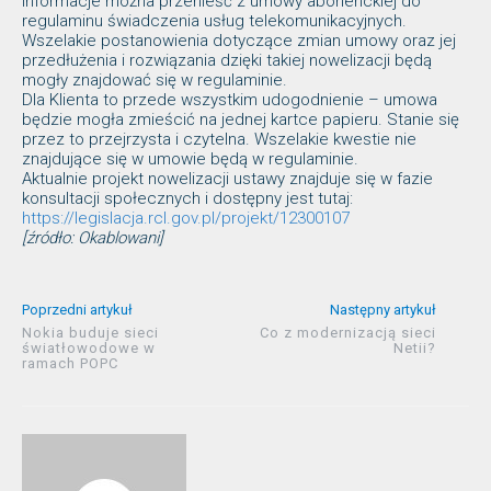
informacje można przenieść z umowy abonenckiej do
regulaminu świadczenia usług telekomunikacyjnych.
Wszelakie postanowienia dotyczące zmian umowy oraz jej
przedłużenia i rozwiązania dzięki takiej nowelizacji będą
mogły znajdować się w regulaminie.
Dla Klienta to przede wszystkim udogodnienie – umowa
będzie mogła zmieścić na jednej kartce papieru. Stanie się
przez to przejrzysta i czytelna. Wszelakie kwestie nie
znajdujące się w umowie będą w regulaminie.
Aktualnie projekt nowelizacji ustawy znajduje się w fazie
konsultacji społecznych i dostępny jest tutaj:
https://legislacja.rcl.gov.pl/projekt/12300107
[źródło: Okablowani]
Poprzedni artykuł
Następny artykuł
Nokia buduje sieci
Co z modernizacją sieci
światłowodowe w
Netii?
ramach POPC