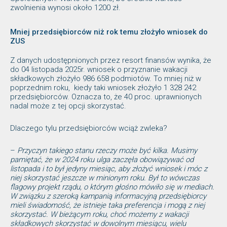
zwolnienia wynosi około 1200 zł.
Mniej przedsiębiorców niż rok temu złożyło wniosek do
ZUS
Z danych udostępnionych przez resort finansów wynika, że
do 04 listopada 2025r. wniosek o przyznanie wakacji
składkowych złożyło 986 658 podmiotów. To mniej niż w
poprzednim roku, kiedy taki wniosek złożyło 1 328 242
przedsiębiorców. Oznacza to, że 40 proc. uprawnionych
nadal może z tej opcji skorzystać.
Dlaczego tylu przedsiębiorców wciąż zwleka?
–
Przyczyn takiego stanu rzeczy może być kilka. Musimy
pamiętać, że w 2024 roku ulga zaczęła obowiązywać od
listopada i to był jedyny miesiąc, aby złożyć wniosek i móc z
niej skorzystać jeszcze w minionym roku. Był to wówczas
flagowy projekt rządu, o którym głośno mówiło się w mediach.
W związku z szeroką kampanią informacyjną przedsiębiorcy
mieli świadomość, że istnieje taka preferencja i mogą z niej
skorzystać. W bieżącym roku, choć możemy z wakacji
składkowych skorzystać w dowolnym miesiącu, wielu