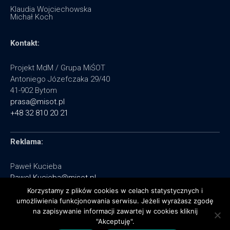
Klaudia Wojciechowska
Michał Koch
Kontakt:
Projekt MdM / Grupa MiŚOT
Antoniego Józefczaka 29/40
41-902 Bytom
prasa@misot.pl
+48 32 810 20 21
Reklama:
Paweł Kucieba
Pawel.Kucieba@misot.pl
+48 602 495 064
Korzystamy z plików cookies w celach statystycznych i
umożliwienia funkcjonowania serwisu. Jeżeli wyrażasz zgodę
na zapisywanie informacji zawartej w cookies kliknij
"Akceptuję".