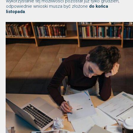
wykorzystanie tej możliwości pozostał już tylko grudzień,
odpowiednie wnioski musza być złożone
do końca
listopada
.