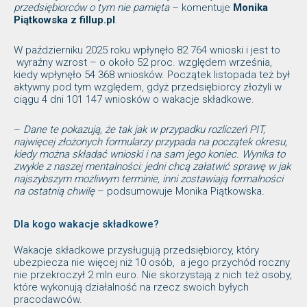
przedsiębiorców o tym nie pamięta
– komentuje
Monika
Piątkowska z fillup.pl
.
W październiku 2025 roku wpłynęło 82 764 wnioski i jest to
wyraźny wzrost – o około 52 proc. względem września,
kiedy wpłynęło 54 368 wniosków. Początek listopada też był
aktywny pod tym względem, gdyż przedsiębiorcy złożyli w
ciągu 4 dni 101 147 wniosków o wakacje składkowe.
–
Dane te pokazują, że tak jak w przypadku rozliczeń PIT,
najwięcej złożonych formularzy przypada na początek okresu,
kiedy można składać wnioski i na sam jego koniec. Wynika to
zwykle z naszej mentalności: jedni chcą załatwić sprawę w jak
najszybszym możliwym terminie, inni zostawiają formalności
na ostatnią chwilę
– podsumowuje Monika Piątkowska
.
Dla kogo wakacje składkowe?
Wakacje składkowe przysługują przedsiębiorcy, który
ubezpiecza nie więcej niż 10 osób, a jego przychód roczny
nie przekroczył 2 mln euro. Nie skorzystają z nich też osoby,
które wykonują działalność na rzecz swoich byłych
pracodawców.