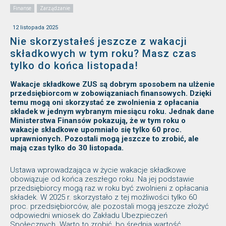
Finanse
Zarządzanie
12 listopada 2025
Nie skorzystałeś jeszcze z wakacji
składkowych w tym roku? Masz czas
tylko do końca listopada!
Wakacje składkowe ZUS są dobrym sposobem na ulżenie
przedsiębiorcom w zobowiązaniach finansowych. Dzięki
temu mogą oni skorzystać ze zwolnienia z opłacania
składek w jednym wybranym miesiącu roku. Jednak dane
Ministerstwa Finansów pokazują, że w tym roku o
wakacje składkowe upomniało się tylko 60 proc.
uprawnionych. Pozostali mogą jeszcze to zrobić, ale
mają czas tylko do 30 listopada.
Ustawa wprowadzająca w życie wakacje składkowe
obowiązuje od końca zeszłego roku. Na jej podstawie
przedsiębiorcy mogą raz w roku być zwolnieni z opłacania
składek. W 2025 r. skorzystało z tej możliwości tylko 60
proc. przedsiębiorców, ale pozostali mogą jeszcze złożyć
odpowiedni wniosek do Zakładu Ubezpieczeń
Społecznych. Warto to zrobić, bo średnia wartość