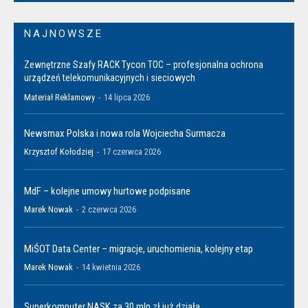
NAJNOWSZE
Zewnętrzne Szafy RACK Tycon TOC – profesjonalna ochrona
urządzeń telekomunikacyjnych i sieciowych
Materiał Reklamowy
-
14 lipca 2026
Newsmax Polska i nowa rola Wojciecha Surmacza
Krzysztof Kołodziej
-
17 czerwca 2026
MdF – kolejne umowy hurtowe podpisane
Marek Nowak
-
2 czerwca 2026
MiŚOT Data Center – migracje, uruchomienia, kolejny etap
Marek Nowak
-
14 kwietnia 2026
Superkomputer NASK za 30 mln zł już działa