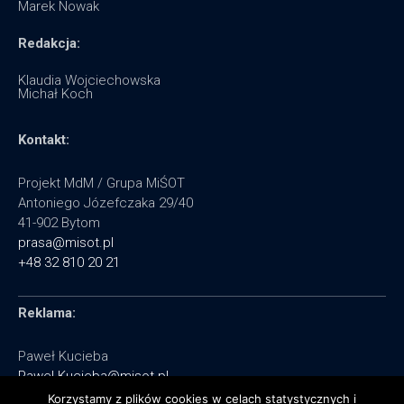
Marek Nowak
Redakcja:
Klaudia Wojciechowska
Michał Koch
Kontakt:
Projekt MdM / Grupa MiŚOT
Antoniego Józefczaka 29/40
41-902 Bytom
prasa@misot.pl
+48 32 810 20 21
Reklama:
Paweł Kucieba
Pawel.Kucieba@misot.pl
+48 602 495 064
Korzystamy z plików cookies w celach statystycznych i