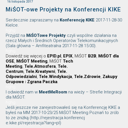
16 listopada 2017
MiŚOT-owe Projekty na Konferencji KIKE
Serdecznie zapraszamy na
Konferencję KIKE
2017-11-28-30
Kielce.
hghg
Przyjdź na
MiŚOTowe Projekty
czyli wspólne działania na
rzecz Małych i Średnich Operatorów Telekomunikacyjnych
(Sala główna – Amfiteatralna 2017-11-28 15:00).
hghg
Dowiedź się więcej o
EPID.pl
,
EPIX
, MiŚOT
B2B
,
MiŚOT dla
OSE
,
MiŚOT Meeting
, MiŚOT
Tech
Meeting
,
Tele.Atmosfera
,
Tele.
Centrum
,
Tele.Kreatywni
,
Tele.
Odpowiedzialni
,
Tele.Windykacj
a
,
Tele.Zdrowie
,
Zakupy
Grupowe
i
Zgrana Paczka
.
hghg
I odwiedź nam w
MeetMeRoom
na wieży – Strefie Integracji
dla MiŚOT.
hghg
Jeśli jeszcze nie zarejestrowałeś się na Konferencję KIKE a
byłeś na MM 2017-10-23/25 MiŚOT Meeting Poznań to zrób
to ze zniżką (http://rejestracja.konferencj
e.kike.pl/rejestracja?lang=pl)