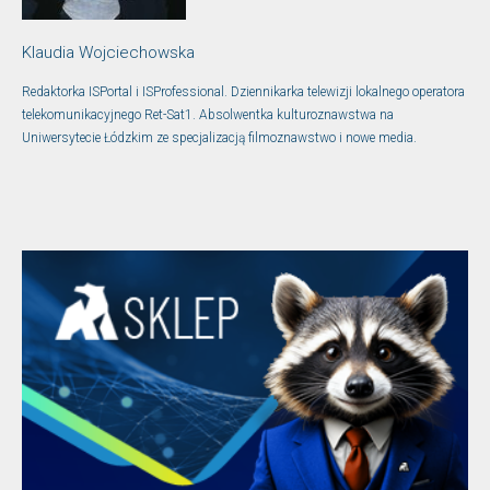
Klaudia Wojciechowska
Redaktorka ISPortal i ISProfessional. Dziennikarka telewizji lokalnego operatora
telekomunikacyjnego Ret-Sat1. Absolwentka kulturoznawstwa na
Uniwersytecie Łódzkim ze specjalizacją filmoznawstwo i nowe media.