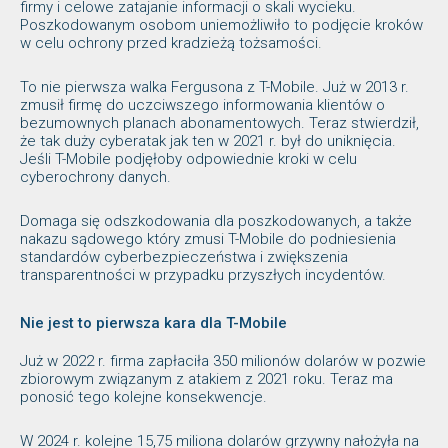
firmy i celowe zatajanie informacji o skali wycieku.
Poszkodowanym osobom uniemożliwiło to podjęcie kroków
w celu ochrony przed kradzieżą tożsamości.
To nie pierwsza walka Fergusona z T-Mobile. Już w 2013 r.
zmusił firmę do uczciwszego informowania klientów o
bezumownych planach abonamentowych. Teraz stwierdził,
że tak duży cyberatak jak ten w 2021 r. był do uniknięcia.
Jeśli T-Mobile podjęłoby odpowiednie kroki w celu
cyberochrony danych.
Domaga się odszkodowania dla poszkodowanych, a także
nakazu sądowego który zmusi T-Mobile do podniesienia
standardów cyberbezpieczeństwa i zwiększenia
transparentności w przypadku przyszłych incydentów.
Nie jest to pierwsza kara dla T-Mobile
Już w 2022 r. firma zapłaciła 350 milionów dolarów w pozwie
zbiorowym związanym z atakiem z 2021 roku. Teraz ma
ponosić tego kolejne konsekwencje.
W 2024 r. kolejne 15,75 miliona dolarów grzywny nałożyła na