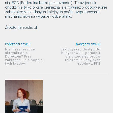
nią FCC (Federalna Komisja Łaczności). Teraz jednak
chodzi nie tylko o karę pieniężną, ale również o odpowiednie
zabezpieczenie danych kolejnych osób i wypracowania
mechanizmów na wypadek cyberataku.
Źródło: telepolis.pl
Poprzedni artykuł
Następny artykuł
Nie masz jeszcze
Jak uzyskać dostęp do
skrzynki do e-
budynków? – poradnik
Doręczeń? Przy
dla przedsiębiorców
zakładaniu nie popełnij
telekomunikacyjnych
tych błędów
zgodny z PKE