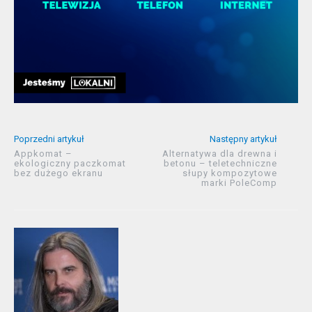
Poprzedni artykuł
Następny artykuł
Appkomat –
Alternatywa dla drewna i
ekologiczny paczkomat
betonu – teletechniczne
bez dużego ekranu
słupy kompozytowe
marki PoleComp