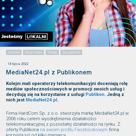
Internet
Social media
Trendy
Zarządzanie
14 lipca 2022
MediaNet24.pl z Publikonem
Kolejni mali operatorzy telekomunikacyjni doceniają rolę
mediów społecznościowych w promocji swoich usług i
decydują się na korzystanie z usługi
Publikon
. Jedną z
nich jest
MediaNet24.pl
.
Firma HardCom Sp. z o.o. stworzyła markę MediaNet24.pl w
2006 roku celem wyodrębnienia działalności
telekomunikacyjnej z pozostałej działalności na rynku. Z
oferty Publikona
na swoim profilu Facebookowym
firma
korzysta już od kilku miesięcy.