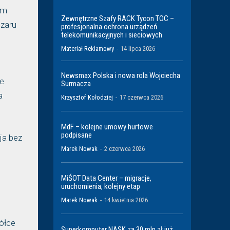
em
Zewnętrzne Szafy RACK Tycon TOC –
szaru
profesjonalna ochrona urządzeń
telekomunikacyjnych i sieciowych
Materiał Reklamowy
-
14 lipca 2026
Newsmax Polska i nowa rola Wojciecha
ne
Surmacza
a
Krzysztof Kołodziej
-
17 czerwca 2026
MdF – kolejne umowy hurtowe
podpisane
ja bez
Marek Nowak
-
2 czerwca 2026
MiŚOT Data Center – migracje,
uruchomienia, kolejny etap
Marek Nowak
-
14 kwietnia 2026
ółce
Superkomputer NASK za 30 mln zł już