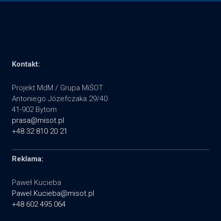
Kontakt:
Projekt MdM / Grupa MiŚOT
Antoniego Józefczaka 29/40
41-902 Bytom
prasa@misot.pl
+48 32 810 20 21
Reklama:
Paweł Kucieba
Pawel.Kucieba@misot.pl
+48 602 495 064