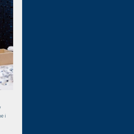
w
e i