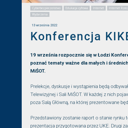
Cyberbezpieczeństwo
Edukacja cyfrowa
Internet
Internet Rzec
Wydarzenia
13 września 2022
Konferencja KIK
19 września rozpocznie się w Łodzi Konfere
poznać tematy ważne dla małych i średnic
MiŚOT.
Prelekcje, dyskusje i wystąpienia będą odbywały
Telewizyjnej i Sali MiŚOT. W każdej z nich poj
poza Salą Główną, na której prezentowane będ
Przedstawiony zostanie raport o stanie rynku 
prezentacja przygotowana przez UKE. Drugi zap