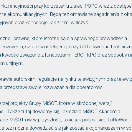
nkurencyjności przy korzystaniu z sieci POPC wraz z dostęp
 telekomunikacyjnych. Będą też omawiane zagadnienia z ob
nych oraz koncepcje, jak z nimi walczyć.
czne i prawne, które istotne są dla sprawnego prowadzenia
szczeniu, sztuczna inteligencja czy 5G to kwestie technicz
 na kwestie związane z funduszami FERC i KPO oraz sposoby n
om unijnym.
awie autorskim, regulacje na rynku telewizyjnym oraz telewiz
ja przedstawi swoje rozwiązania dla operatorów.
zej projekty Grupy MiŚOT, które w skróconej wersji
j. Także tutaj dowiemy się, jak działa MiŚOT Akademia.
ce MiŚOT-ów w przyszłość, takie jak polska sieć LoRaWan
dzie też można dowiedzieć się jak zostać akcjonariuszem w sp