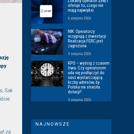
Lokalny operator ZINET
oferuje to, czego nie
mają najwięksi
6 sierpnia 2026
NIK: Operatorzy
rezygnują z inwestycji.
Realizacja FERC jest
zagrożona
5 sierpnia 2026
azję
KPO – wyścig z czasem
upy
trwa. Czy operatorom
uda się podłączyć do
sieci wystarczającą
liczbę adresów, by
Polska nie straciła
, Sali
dotacji?
iście
5 sierpnia 2026
NAJNOWSZE
at za