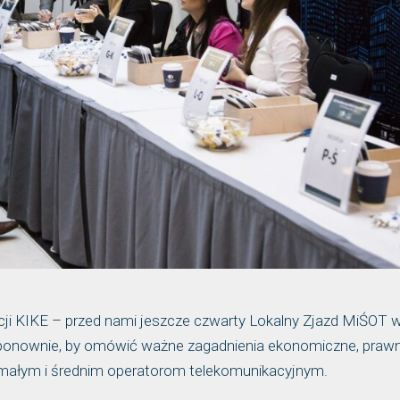
cji KIKE – przed nami jeszcze czwarty Lokalny Zjazd MiŚOT 
 ponownie, by omówić ważne zagadnienia ekonomiczne, prawn
ię małym i średnim operatorom telekomunikacyjnym.