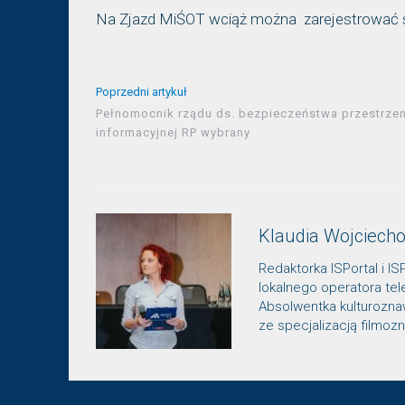
Na Zjazd MiŚOT wciąż można zarejestrować 
Poprzedni artykuł
Pełnomocnik rządu ds. bezpieczeństwa przestrzen
informacyjnej RP wybrany
Klaudia Wojciech
Redaktorka ISPortal i IS
lokalnego operatora te
Absolwentka kulturozn
ze specjalizacją filmo