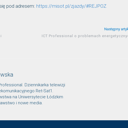
się pod adresem:
https://misot.pl/zjazdy/#REJPOZ
Następny arty
i
ICT Professional o problemach energetyczny
owska
Professional. Dziennikarka telewizji
lekomunikacyjnego Ret-Sat1.
awstwa na Uniwersytecie Łódzkim
znawstwo i nowe media.