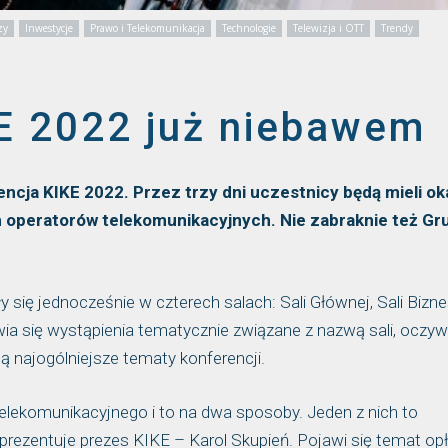
zy
Inwestycje
Prawo i Telekomunikacja
Technologie
Telewizja i OTT
Trendy
E 2022 już niebawem
ncja KIKE 2022. Przez trzy dni uczestnicy będą mieli ok
h operatorów telekomunikacyjnych. Nie zabraknie też Gr
 się jednocześnie w czterech salach: Sali Głównej, Sali Biznes
awia się wystąpienia tematycznie związane z nazwą sali, oczyw
ą najogólniejsze tematy konferencji.
telekomunikacyjnego i to na dwa sposoby. Jeden z nich to
rezentuje prezes KIKE – Karol Skupień. Pojawi się temat opł