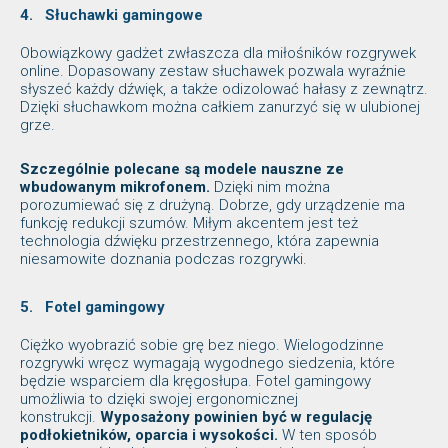
4.
Słuchawki gamingowe
Obowiązkowy gadżet zwłaszcza dla miłośników rozgrywek
online. Dopasowany zestaw słuchawek pozwala wyraźnie
słyszeć każdy dźwięk, a także odizolować hałasy z zewnątrz.
Dzięki słuchawkom można całkiem zanurzyć się w ulubionej
grze.
Szczególnie polecane są modele nauszne ze
wbudowanym mikrofonem.
Dzięki nim można
porozumiewać się z drużyną. Dobrze, gdy urządzenie ma
funkcję redukcji szumów. Miłym akcentem jest też
technologia dźwięku przestrzennego, która zapewnia
niesamowite doznania podczas rozgrywki.
5.
Fotel gamingowy
Ciężko wyobrazić sobie grę bez niego. Wielogodzinne
rozgrywki wręcz wymagają wygodnego siedzenia, które
będzie wsparciem dla kręgosłupa. Fotel gamingowy
umożliwia to dzięki swojej ergonomicznej
konstrukcji.
Wyposażony powinien być w regulację
podłokietników, oparcia i wysokości.
W ten sposób