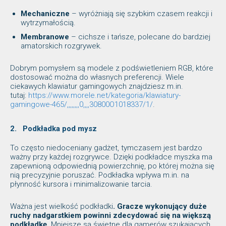
Mechaniczne
– wyróżniają się szybkim czasem reakcji i
wytrzymałością.
Membranowe
– cichsze i tańsze, polecane do bardziej
amatorskich rozgrywek.
Dobrym pomysłem są modele z podświetleniem RGB, które
dostosować można do własnych preferencji. Wiele
ciekawych klawiatur gamingowych znajdziesz m.in.
tutaj:
https://www.morele.net/kategoria/klawiatury-
gamingowe-465/,,,,,,,,0,,,,30800O1018337/1/
.
2.
Podkładka pod mysz
To często niedoceniany gadżet, tymczasem jest bardzo
ważny przy każdej rozgrywce. Dzięki podkładce myszka ma
zapewnioną odpowiednią powierzchnię, po której można się
nią precyzyjnie poruszać. Podkładka wpływa m.in. na
płynność kursora i minimalizowanie tarcia.
Ważna jest wielkość podkładki
. Gracze wykonujący duże
ruchy nadgarstkiem powinni zdecydować się na większą
podkładkę.
Mniejsze są świetne dla gamerów szukających