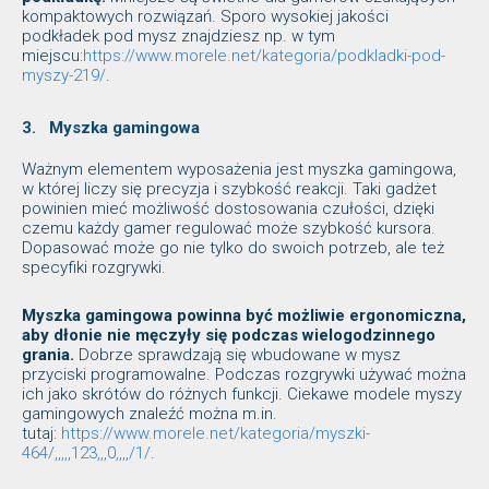
kompaktowych rozwiązań. Sporo wysokiej jakości
podkładek pod mysz znajdziesz np. w tym
miejscu:
https://www.morele.net/kategoria/podkladki-pod-
myszy-219/
.
3.
Myszka gamingowa
Ważnym elementem wyposażenia jest myszka gamingowa,
w której liczy się precyzja i szybkość reakcji. Taki gadżet
powinien mieć możliwość dostosowania czułości, dzięki
czemu każdy gamer regulować może szybkość kursora.
Dopasować może go nie tylko do swoich potrzeb, ale też
specyfiki rozgrywki.
Myszka gamingowa powinna być możliwie ergonomiczna,
aby dłonie nie męczyły się podczas wielogodzinnego
grania.
Dobrze sprawdzają się wbudowane w mysz
przyciski programowalne. Podczas rozgrywki używać można
ich jako skrótów do różnych funkcji. Ciekawe modele myszy
gamingowych znaleźć można m.in.
tutaj:
https://www.morele.net/kategoria/myszki-
464/,,,,,123,,,0,,,,/1/
.