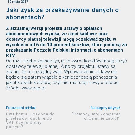
19 maja 2017
Jaki zysk za przekazywanie danych o
abonentach?
Z aktualnej wersji projektu ustawy o opłatach
abonamentowych wynika, że sieci kablowe oraz
dostawcy płatnej telewizji mogą oczekiwać zysku w
wysokości od 6 do 10 procent kosztów, które poniosą za
przekazanie Poczcie Polskiej informacji o abonentach
RTV.
Od razu trzeba zaznaczyć, iż na zwrot kosztów mogą liczyć
dostawcy telewizji płatnej. Autorzy projektu ustawy są
zdania, że to rozsądny zysk. Wprowadzenie ustawy nie
będzie się zatem wiązało z koniecznością ponoszenia
jakichkolwiek kosztów, czyli nie ma tutaj mowy o stracie.
Źródło: www.pap.pl
Poprzedni artykuł
Następny artykuł
Dwa konta – osobne do
"Pomocy, mój komputer
przelewów, osobne do
chce mnie zabić!"
VAT. Czy to dobry
pomysł?