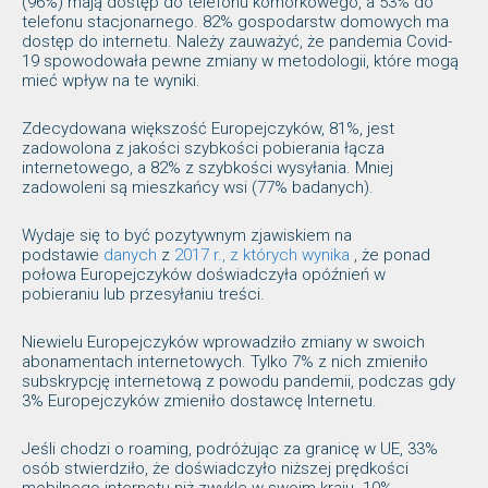
(96%) mają dostęp do telefonu komórkowego, a 53% do
telefonu stacjonarnego. 82% gospodarstw domowych ma
dostęp do internetu. Należy zauważyć, że pandemia Covid-
19 spowodowała pewne zmiany w metodologii, które mogą
mieć wpływ na te wyniki.
Zdecydowana większość Europejczyków, 81%, jest
zadowolona z jakości szybkości pobierania łącza
internetowego, a 82% z szybkości wysyłania. Mniej
zadowoleni są mieszkańcy wsi (77% badanych).
Wydaje się to być pozytywnym zjawiskiem na
podstawie
danych
z
2017 r., z których wynika
, że ponad
połowa Europejczyków doświadczyła opóźnień w
pobieraniu lub przesyłaniu treści.
Niewielu Europejczyków wprowadziło zmiany w swoich
abonamentach internetowych. Tylko 7% z nich zmieniło
subskrypcję internetową z powodu pandemii, podczas gdy
3% Europejczyków zmieniło dostawcę Internetu.
Jeśli chodzi o roaming, podróżując za granicę w UE, 33%
osób stwierdziło, że doświadczyło niższej prędkości