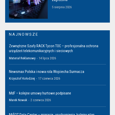
5 sierpnia 2026
NAJNOWSZE
Zewnętrzne Szafy RACK Tycon TOC – profesjonalna ochrona
urządzeń telekomunikacyjnych i sieciowych
Materiał Reklamowy
-
14 lipca 2026
Newsmax Polska i nowa rola Wojciecha Surmacza
Krzysztof Kołodziej
-
17 czerwca 2026
MdF – kolejne umowy hurtowe podpisane
Marek Nowak
-
2 czerwca 2026
MiŚOT Data Center – migracje, uruchomienia, kolejny etap