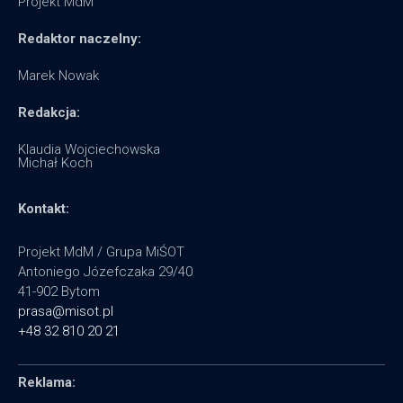
Projekt MdM
Redaktor naczelny:
Marek Nowak
Redakcja:
Klaudia Wojciechowska
Michał Koch
Kontakt:
Projekt MdM / Grupa MiŚOT
Antoniego Józefczaka 29/40
41-902 Bytom
prasa@misot.pl
+48 32 810 20 21
Reklama: