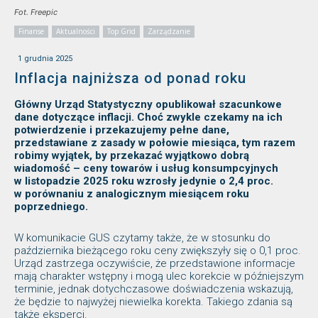
Fot. Freepic
Finanse
Aktualności
Top Grid
Zarządzanie
1 grudnia 2025
Inflacja najniższa od ponad roku
Główny Urząd Statystyczny opublikował szacunkowe
dane dotyczące inflacji. Choć zwykle czekamy na ich
potwierdzenie i przekazujemy pełne dane,
przedstawiane z zasady w połowie miesiąca, tym razem
robimy wyjątek, by przekazać wyjątkowo dobrą
wiadomość – ceny towarów i usług konsumpcyjnych
w listopadzie 2025 roku wzrosły jedynie o 2,4 proc.
w porównaniu z analogicznym miesiącem roku
poprzedniego.
W komunikacie GUS czytamy także, że w stosunku do
października bieżącego roku ceny zwiększyły się o 0,1 proc.
Urząd zastrzega oczywiście, że przedstawione informacje
mają charakter wstępny i mogą ulec korekcie w późniejszym
terminie, jednak dotychczasowe doświadczenia wskazują,
że będzie to najwyżej niewielka korekta. Takiego zdania są
także eksperci.