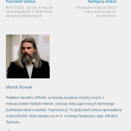
Poprzedni artykuł
Następny artykuł
Rok 2026: zarys nowych
Podsumowanie 2025
obowiązków i terminów
roku w branży e-
sprawozdawczych
commerce
Marek Nowak
Redaktor naczelny ISPortal, wcześniej związany między innymi z
miesięcznikiem Mobile Internet. Artykuły dotyczące nowych technologii
publikował także w portalu Trojmiasto.pl. Po godzinach tworzy opowiadania
science-fiction, które ukazały się m.in. w Nowej Fantastyce, Epei, Młodym
Techniku.