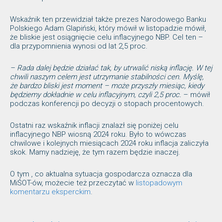
Wskaźnik ten przewidział także prezes Narodowego Banku
Polskiego Adam Glapiński, który mówił w listopadzie mówił,
że bliskie jest osiągnięcie celu inflacyjnego NBP. Cel ten –
dla przypomnienia wynosi od lat 2,5 proc.
– Rada dalej będzie działać tak, by utrwalić niską inflację. W tej
chwili naszym celem jest utrzymanie stabilności cen. Myślę,
że bardzo bliski jest moment – może przyszły miesiąc, kiedy
będziemy dokładnie w celu inflacyjnym, czyli 2,5 proc.
– mówił
podczas konferencji po decyzji o stopach procentowych.
Ostatni raz wskaźnik inflacji znalazł się poniżej celu
inflacyjnego NBP wiosną 2024 roku. Było to wówczas
chwilowe i kolejnych miesiącach 2024 roku inflacja zaliczyła
skok. Mamy nadzieję, że tym razem będzie inaczej.
O tym , co aktualna sytuacja gospodarcza oznacza dla
MiŚOT-ów, możecie też przeczytać w
listopadowym
komentarzu eksperckim
.