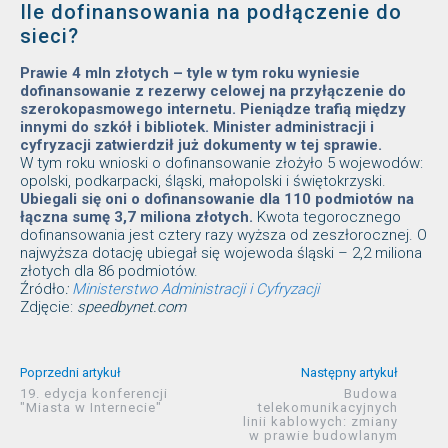
Ile dofinansowania na podłączenie do
sieci?
Prawie 4 mln złotych – tyle w tym roku wyniesie
dofinansowanie z rezerwy celowej na przyłączenie do
szerokopasmowego internetu. Pieniądze trafią między
innymi do szkół i bibliotek. Minister administracji i
cyfryzacji zatwierdził już dokumenty w tej sprawie.
W tym roku wnioski o dofinansowanie złożyło 5 wojewodów:
opolski, podkarpacki, śląski, małopolski i świętokrzyski.
Ubiegali się oni o dofinansowanie dla 110 podmiotów na
łączna sumę 3,7 miliona złotych.
Kwota tegorocznego
dofinansowania jest cztery razy wyższa od zeszłorocznej. O
najwyższa dotację ubiegał się wojewoda śląski – 2,2 miliona
złotych dla 86 podmiotów.
Źródło
:
Ministerstwo Administracji i Cyfryzacji
Zdjęcie:
speedbynet.com
Poprzedni artykuł
Następny artykuł
19. edycja konferencji
Budowa
"Miasta w Internecie"
telekomunikacyjnych
linii kablowych: zmiany
w prawie budowlanym