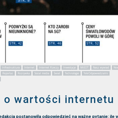
Infrastruktura
Internet
Internet Rzeczy
Inwestycje
MiŚOT
Nasz wywiad
Now
Reportaż
Rozrywka
Social media
Świat
Technologie
TeleOdpowiedzialni
 o wartości internetu
dakcja postanowiła odpowiedzieć na ważne pytanie: ile 