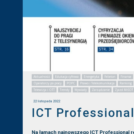
Aktualności
Edukacja cyfrowa
Energetyka
Felieton
Finanse
Operatorzy po pracy
POPC
Prawo i Telekomunikacja
Ranking
Telewizja i OTT
Trendy
Wywiady
Zarządzanie
Zjazd MiŚOT
22 listopada 2022
ICT Professional
Na łamach najnowszego ICT Professional re