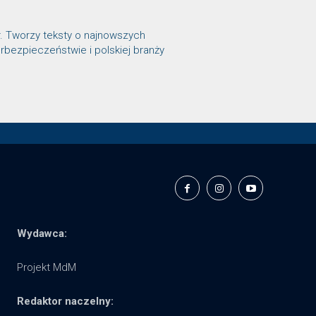
r. Tworzy teksty o najnowszych
rbezpieczeństwie i polskiej branży
Wydawca:
Projekt MdM
Redaktor naczelny: