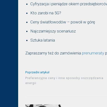
Cyfryzacja i pieniądze okiem przedsiębiorc
Kto zarobi na 5G?
Ceny światłowodów – powoli w górę
Najczarniejszy scenariusz
Sztuka latania
Zapraszamy też do zamówienia
prenumeraty
p
Poprzedni artykuł
Preferencyjne ceny i inne sposoby oszczędzania
energii