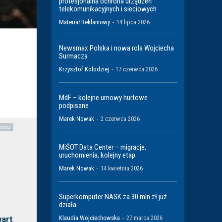
profesjonalna ochrona urządzeń
telekomunikacyjnych i sieciowych
Materiał Reklamowy
-
14 lipca 2026
Newsmax Polska i nowa rola Wojciecha
Surmacza
Krzysztof Kołodziej
-
17 czerwca 2026
MdF – kolejne umowy hurtowe
podpisane
Marek Nowak
-
2 czerwca 2026
ości
MiŚOT Data Center – migracje,
uruchomienia, kolejny etap
Marek Nowak
-
14 kwietnia 2026
Superkomputer NASK za 30 mln zł już
działa
wart
Klaudia Wojciechowska
-
27 marca 2026