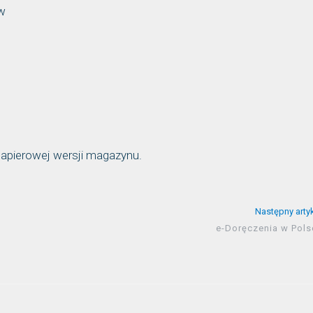
ów
apierowej wersji magazynu.
Następny arty
e-Doręczenia w Pols