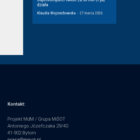
działa
Klaudia Wojciechowska
-
27 marca 2026
Kontakt:
Projekt MdM / Grupa MiŚOT
Antoniego Józefczaka 29/40
41-902 Bytom
prasa@misot.pl