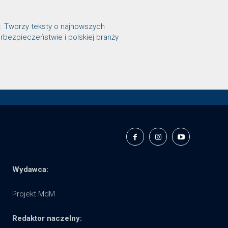
r. Tworzy teksty o najnowszych
rbezpieczeństwie i polskiej branży
Wydawca:
Projekt MdM
Redaktor naczelny: