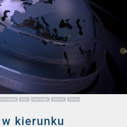
ekomunikacja
Świat
Technologie
Top Grid
Trendy
 w kierunku