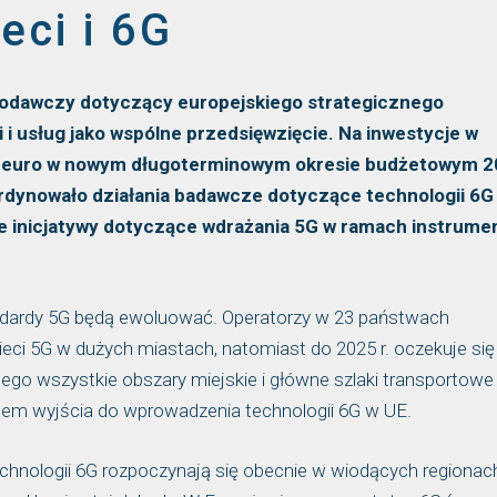
eci i 6G
wodawczy dotyczący europejskiego strategicznego
i i usług jako wspólne przedsięwzięcie. Na inwestycje w
n euro w nowym długoterminowym okresie budżetowym 2
rdynowało działania badawcze dotyczące technologii 6G
e inicjatywy dotyczące wdrażania 5G w ramach instrume
standardy 5G będą ewoluować. Operatorzy w 23 państwach
eci 5G w dużych miastach, natomiast do 2025 r. oczekuje się
go wszystkie obszary miejskie i główne szlaki transportowe
tem wyjścia do wprowadzenia technologii 6G w UE.
chnologii 6G rozpoczynają się obecnie w wiodących regionac