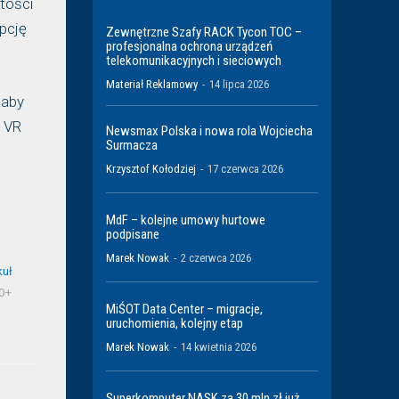
tości
pcję
Zewnętrzne Szafy RACK Tycon TOC –
profesjonalna ochrona urządzeń
telekomunikacyjnych i sieciowych
Materiał Reklamowy
-
14 lipca 2026
 aby
i VR
Newsmax Polska i nowa rola Wojciecha
Surmacza
Krzysztof Kołodziej
-
17 czerwca 2026
MdF – kolejne umowy hurtowe
podpisane
Marek Nowak
-
2 czerwca 2026
kuł
0+
MiŚOT Data Center – migracje,
uruchomienia, kolejny etap
Marek Nowak
-
14 kwietnia 2026
Superkomputer NASK za 30 mln zł już