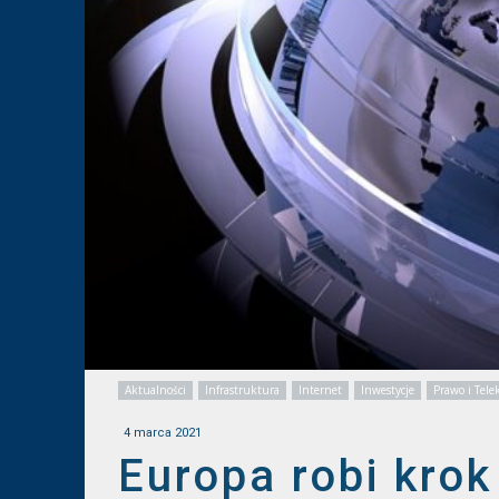
Aktualności
Infrastruktura
Internet
Inwestycje
Prawo i Tel
4 marca 2021
Europa robi krok