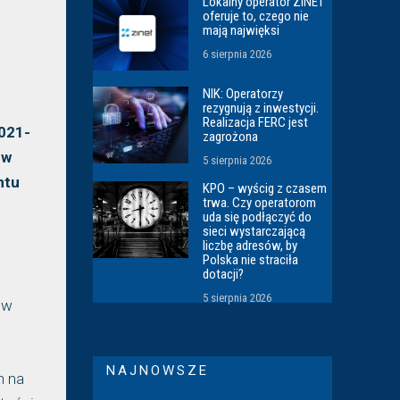
Lokalny operator ZINET
oferuje to, czego nie
mają najwięksi
6 sierpnia 2026
NIK: Operatorzy
rezygnują z inwestycji.
Realizacja FERC jest
021-
zagrożona
 w
5 sierpnia 2026
ntu
KPO – wyścig z czasem
trwa. Czy operatorom
uda się podłączyć do
sieci wystarczającą
liczbę adresów, by
Polska nie straciła
dotacji?
5 sierpnia 2026
 w
NAJNOWSZE
h na