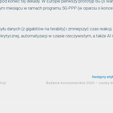
 pod koniec tej dekady. W Europie pierwszy prototyp 6G (o war
złym miesiącu w ramach programu 5G-PPP (w oparciu o konce
 danych (z gigabitów na terabity) i zmniejszyć czas reakcji,
rytycznej, automatyzacji w czasie rzeczywistym, a także AI 
Następny arty
icji
Badanie konsumenckie 2020 – osoby 6