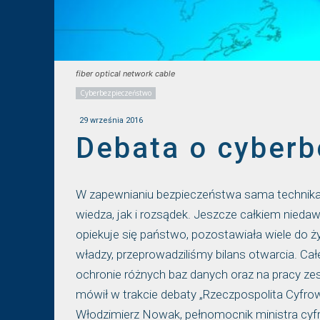
fiber optical network cable
Cyberbezpieczeństwo
29 września 2016
Debata o cyberb
W zapewnianiu bezpieczeństwa sama technika 
wiedza, jak i rozsądek. Jeszcze całkiem nieda
opiekuje się państwo, pozostawiała wiele do ż
władzy, przeprowadziliśmy bilans otwarcia. Ca
ochronie różnych baz danych oraz na pracy z
mówił w trakcie debaty „Rzeczpospolita Cyfro
Włodzimierz Nowak, pełnomocnik ministra cyfr