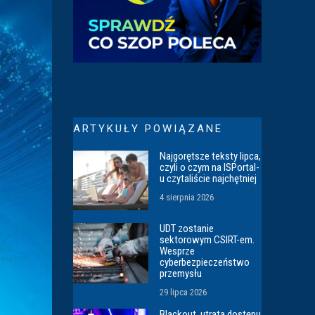
ARTYKUŁY POWIĄZANE
Najgorętsze teksty lipca,
czyli o czym na ISPortal-
u czytaliście najchętniej
4 sierpnia 2026
UDT zostanie
sektorowym CSIRT-em.
Wesprze
cyberbezpieczeństwo
przemysłu
29 lipca 2026
Blackout, utrata dostępu