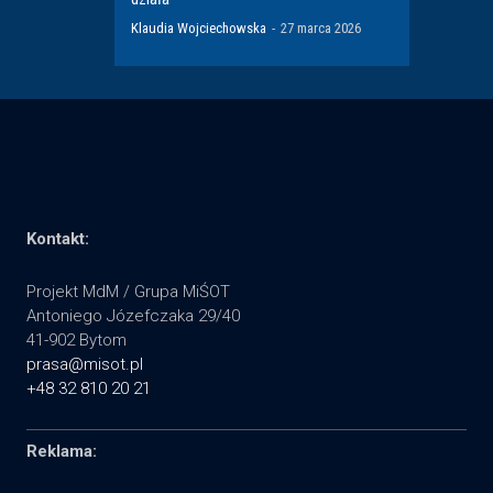
Klaudia Wojciechowska
-
27 marca 2026
Kontakt:
Projekt MdM / Grupa MiŚOT
Antoniego Józefczaka 29/40
41-902 Bytom
prasa@misot.pl
+48 32 810 20 21
Reklama: