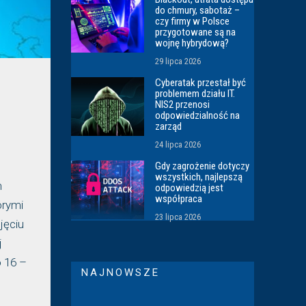
do chmury, sabotaż –
czy firmy w Polsce
przygotowane są na
wojnę hybrydową?
29 lipca 2026
Cyberatak przestał być
problemem działu IT.
NIS2 przenosi
odpowiedzialność na
zarząd
24 lipca 2026
Gdy zagrożenie dotyczy
wszystkich, najlepszą
h
odpowiedzią jest
współpraca
órymi
23 lipca 2026
jęciu
j
 16 –
NAJNOWSZE