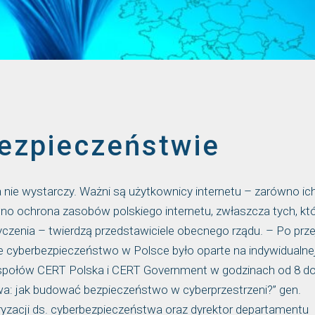
ezpieczeństwie
nie wystarczy. Ważni są użytkownicy internetu – zarówno ic
wno ochrona zasobów polskiego internetu, zwłaszcza tych, kt
yczenia – twierdzą przedstawiciele obecnego rządu. – Po prze
łe cyberbezpieczeństwo w Polsce było oparte na indywidualne
espołów CERT Polska i CERT Government w godzinach od 8 do
wa: jak budować bezpieczeństwo w cyberprzestrzeni?” gen.
yzacji ds. cyberbezpieczeństwa oraz dyrektor departamentu