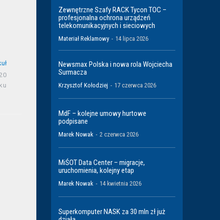
Zewnętrzne Szafy RACK Tycon TOC –
profesjonalna ochrona urządzeń
telekomunikacyjnych i sieciowych
Materiał Reklamowy
-
14 lipca 2026
kuł
Newsmax Polska i nowa rola Wojciecha
Surmacza
20
ku
Krzysztof Kołodziej
-
17 czerwca 2026
MdF – kolejne umowy hurtowe
podpisane
Marek Nowak
-
2 czerwca 2026
MiŚOT Data Center – migracje,
uruchomienia, kolejny etap
Marek Nowak
-
14 kwietnia 2026
Superkomputer NASK za 30 mln zł już
działa