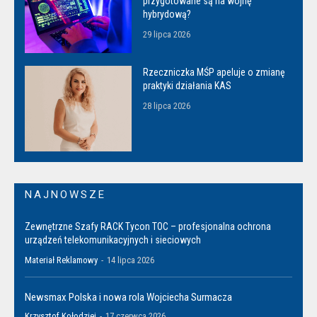
przygotowane są na wojnę
hybrydową?
29 lipca 2026
Rzeczniczka MŚP apeluje o zmianę
praktyki działania KAS
28 lipca 2026
NAJNOWSZE
Zewnętrzne Szafy RACK Tycon TOC – profesjonalna ochrona
urządzeń telekomunikacyjnych i sieciowych
Materiał Reklamowy
-
14 lipca 2026
Newsmax Polska i nowa rola Wojciecha Surmacza
Krzysztof Kołodziej
-
17 czerwca 2026