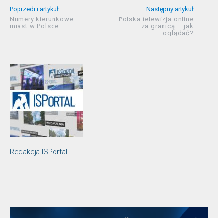
Poprzedni artykuł
Następny artykuł
Numery kierunkowe
Polska telewizja online
miast w Polsce
za granicą – jak
oglądać?
Redakcja ISPortal