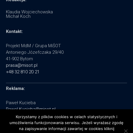
Klaudia Wojciechowska
Michał Koch
Kontakt:
Projekt MdM / Grupa MiŚOT
Antoniego Józefczaka 29/40
41-902 Bytom
prasa@misot.pl
+48 32 810 20 21
Reklama:
Paweł Kucieba
Pawel.Kucieba@misot.pl
+48 602 495 064
Korzystamy z plików cookies w celach statystycznych i
umożliwienia funkcjonowania serwisu. Jeżeli wyrażasz zgodę
na zapisywanie informacji zawartej w cookies kliknij