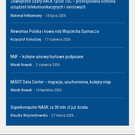
Zewnętrzne Szafy RACK Tycon TOC – profesjonalna ochrona
urządzeń telekomunikacyjnych i sieciowych
Materiał Reklamowy
-
14 lipca 2026
Newsmax Polska i nowa rola Wojciecha Surmacza
Krzysztof Kołodziej
-
17 czerwca 2026
MdF – kolejne umowy hurtowe podpisane
Marek Nowak
-
2 czerwca 2026
MiŚOT Data Center – migracje, uruchomienia, kolejny etap
Marek Nowak
-
14 kwietnia 2026
Superkomputer NASK za 30 mln zł już działa
Klaudia Wojciechowska
-
27 marca 2026