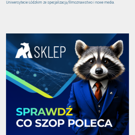
Uniwersytecie Łódzkim ze specjalizacją filmoznawstwo i nowe media.