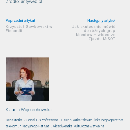
Źródło: antyweb.pl
Poprzedni artykuł
Następny artykuł
Krzysztof Gawkowski w
Jak skutecznie mówić
Finlandii
do różnych grup
klientów – wideo ze
Zjazdu MiŚOT
Klaudia Wojciechowska
Redaktorka ISPortal i ISProfessional. Dziennikarka telewizji lokalnego operatora
telekomunikacyjnego Ret-Sat1. Absolwentka kulturoznawstwa na