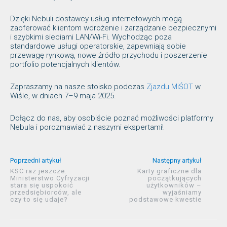
Dzięki Nebuli dostawcy usług internetowych mogą
zaoferować klientom wdrożenie i zarządzanie bezpiecznymi
i szybkimi sieciami LAN/Wi-Fi. Wychodząc poza
standardowe usługi operatorskie, zapewniają sobie
przewagę rynkową, nowe źródło przychodu i poszerzenie
portfolio potencjalnych klientów.
Zapraszamy na nasze stoisko podczas
Zjazdu MiŚOT
w
Wiśle, w dniach 7–9 maja 2025.
Dołącz do nas, aby osobiście poznać możliwości platformy
Nebula i porozmawiać z naszymi ekspertami!
Poprzedni artykuł
Następny artykuł
KSC raz jeszcze.
Karty graficzne dla
Ministerstwo Cyfryzacji
początkujących
stara się uspokoić
użytkowników –
przedsiębiorców, ale
wyjaśniamy
czy to się udaje?
podstawowe kwestie