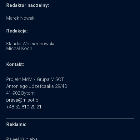
Redaktor naczelny:
Marek Nowak
Redakcja:
Klaudia Wojciechowska
Michał Koch
Kontakt:
Projekt MdM / Grupa MiŚOT
Antoniego Józefczaka 29/40
41-902 Bytom
prasa@misot.pl
+48 32 810 20 21
Reklama:
Paweł Kucieba