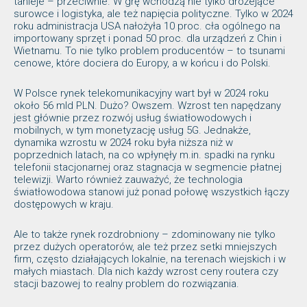
tanieje – przeciwnie. W grę wchodzą nie tylko drożejące
surowce i logistyka, ale też napięcia polityczne. Tylko w 2024
roku administracja USA nałożyła 10 proc. cła ogólnego na
importowany sprzęt i ponad 50 proc. dla urządzeń z Chin i
Wietnamu. To nie tylko problem producentów – to tsunami
cenowe, które dociera do Europy, a w końcu i do Polski.
W Polsce rynek telekomunikacyjny wart był w 2024 roku
około 56 mld PLN. Dużo? Owszem. Wzrost ten napędzany
jest głównie przez rozwój usług światłowodowych i
mobilnych, w tym monetyzację usług 5G. Jednakże,
dynamika wzrostu w 2024 roku była niższa niż w
poprzednich latach, na co wpłynęły m.in. spadki na rynku
telefonii stacjonarnej oraz stagnacja w segmencie płatnej
telewizji. Warto również zauważyć, że technologia
światłowodowa stanowi już ponad połowę wszystkich łączy
dostępowych w kraju.
Ale to także rynek rozdrobniony – zdominowany nie tylko
przez dużych operatorów, ale też przez setki mniejszych
firm, często działających lokalnie, na terenach wiejskich i w
małych miastach. Dla nich każdy wzrost ceny routera czy
stacji bazowej to realny problem do rozwiązania.