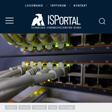
LOGOWANIE
ISPFORUM
KONTAKT
Felieton
Finanse
Inwestycje
Świat
Technologie