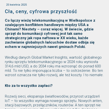
25 kwietnia 2025
Cła, ceny, cyfrowa przyszłość
Co łączy wieżę telekomunikacyjną w Wielkopolsce z
szalejącym konfliktem handlowym między USA a
Chinami? Niestety – coraz więcej. W świecie, gdzie
sprzęt do komunikacji cyfrowej jest tak samo
strategiczny jak ropa naftowa w XX wieku, każde
zachwianie globalnych łańcuchów dostaw odbija się
echem w najmniejszych nawet gminach Polski.
Według danych Global Market Insights, wartość globalnego
rynku sprzętu telekomunikacyjnego w 2024 roku wyniosła
314,6 mld USD, a do 2034 roku ma wzrosnąć do ponad 600
mld. To nie tylko imponująca liczba – to ostrzeżenie. Bo ten
wzrost oznacza nie tylko rozwój, ale też koszty. I to niemałe.
Kto za to wszystko zapłaci?
Rozwój sieci, ekspansja światłowodów, przyrost urządzeń
IoT – to wszystko wymaga nowego sprzętu. Nowych anten,
stacji bazowych, przełączników, routerów. A ten sprzęt nie