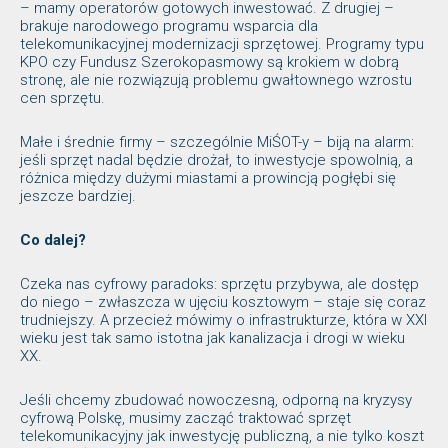
– mamy operatorów gotowych inwestować. Z drugiej –
brakuje narodowego programu wsparcia dla
telekomunikacyjnej modernizacji sprzętowej. Programy typu
KPO czy Fundusz Szerokopasmowy są krokiem w dobrą
stronę, ale nie rozwiązują problemu gwałtownego wzrostu
cen sprzętu.
Małe i średnie firmy – szczególnie MiŚOT-y – biją na alarm:
jeśli sprzęt nadal będzie drożał, to inwestycje spowolnią, a
różnica między dużymi miastami a prowincją pogłębi się
jeszcze bardziej.
Co dalej?
Czeka nas cyfrowy paradoks: sprzętu przybywa, ale dostęp
do niego – zwłaszcza w ujęciu kosztowym – staje się coraz
trudniejszy. A przecież mówimy o infrastrukturze, która w XXI
wieku jest tak samo istotna jak kanalizacja i drogi w wieku
XX.
Jeśli chcemy zbudować nowoczesną, odporną na kryzysy
cyfrową Polskę, musimy zacząć traktować sprzęt
telekomunikacyjny jak inwestycję publiczną, a nie tylko koszt