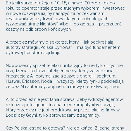
Bo jeśli sprzęt drożeje o 10, 15, a nawet 20 proc. rok do
roku, to operator staje przed trudnym wyborem: inwestować
w nowe rozwiązania, by nadążyć za oczekiwaniami
użytkowników, czy trwać przy starych technologiach i
ryzykować utratę klientów? Albo – co gorsza – przerzucać
koszty na odbiorców końcowych.
A przecież mówimy o sektorze, który – jak podkreślają
autorzy strategii „Polska Cyfrowa” – ma być fundamentem
cyfrowej transformacji kraju.
Nowoczesny sprzęt telekomunikacyjny to nie tylko fizyczne
urządzenia. To także inteligentne systemy zarządzania,
integracja z AI, optymalizacja zużycia energii i spektrum.
Huawei, Ericsson, Nokia – wszyscy liderzy rynku podkreślają,
że bez AI i automatyzacji nie ma mowy o efektywnej sieci.
AI to przecież nie jest tania sprawa. Żeby wdrożyć agentów
sztucznej inteligencji trzeba mieć kompatybilny sprzęt.,
który przecież nie jest produkowany przez lokalne firmy w
Łodzi czy Gdyni, tylko sprowadzany z zagranicy.
Czy Polska jest na to gotowa? Nie do końca. Z jednej strony