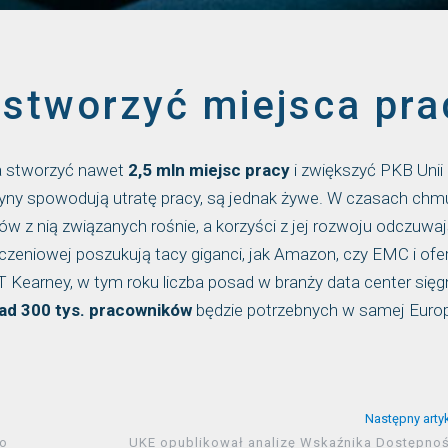
stworzyć miejsca pra
na stworzyć nawet
2,5 mln miejsc pracy
i zwiększyć PKB Unii
szyny spowodują utratę pracy, są jednak żywe. W czasach chm
tów z nią związanych rośnie, a korzyści z jej rozwoju odczuwaj
iczeniowej poszukują tacy giganci, jak Amazon, czy EMC i ofe
AT Kearney, w tym roku liczba posad w branży data center sięg
ad 300 tys. pracowników
będzie potrzebnych w samej Europ
Następny arty
to
UKE opublikował analizę Wskaźnika Dostępnoś