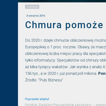
Inwestycje
3 sierpnia 2016
Chmura pomoże 
Do 2020 r. dzięki chmurze obliczeniowej moż
Europejskiej o 1 proc. rocznie. Obawy, że ma
obliczeniowej liczba miejsc pracy dla specjalis
tylko informatycy. Specjalistów od chmury obl
aż kilka tysięcy wakatów. Jak wynika z analiz 
156 tys., a w 2020 r. już ponad pół miliona.
Pon
Źródło: “Puls Biznesu”
Poprzedni artykuł
Polskim Zjeździe Pracowników Łączności – otwar