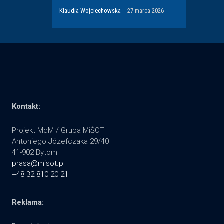
Klaudia Wojciechowska
-
27 marca 2026
Kontakt:
Projekt MdM / Grupa MiŚOT
Antoniego Józefczaka 29/40
41-902 Bytom
prasa@misot.pl
+48 32 810 20 21
Reklama: