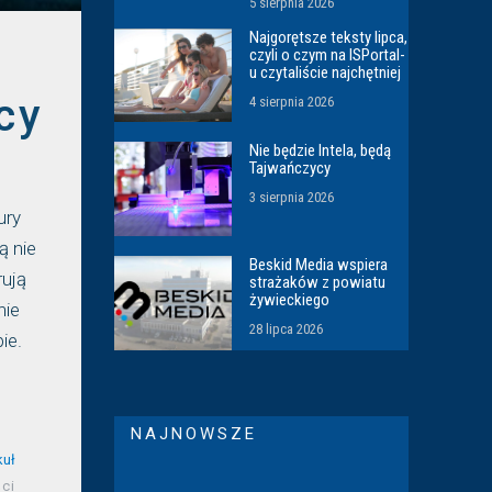
5 sierpnia 2026
Najgorętsze teksty lipca,
czyli o czym na ISPortal-
u czytaliście najchętniej
cy
4 sierpnia 2026
Nie będzie Intela, będą
Tajwańczycy
3 sierpnia 2026
ury
ą nie
Beskid Media wspiera
rują
strażaków z powiatu
żywieckiego
nie
28 lipca 2026
ie.
NAJNOWSZE
kuł
ci