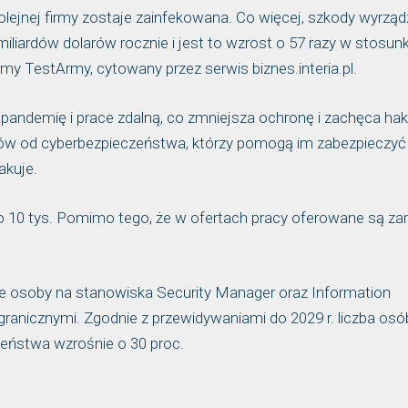
kolejnej firmy zostaje zainfekowana. Co więcej, szkody wyrzą
iliardów dolarów rocznie i jest to wzrost o 57 razy w stosun
rmy TestArmy, cytowany przez serwis biznes.interia.pl.
 pandemię i prace zdalną, co zmniejsza ochronę i zachęca ha
stów od cyberbezpieczeństwa, którzy pomogą im zabezpieczyć
akuje.
ło 10 tys. Pomimo tego, że w ofertach pracy oferowane są zar
nie osoby na stanowiska Security Manager oraz Information
agranicznymi. Zgodnie z przewidywaniami do 2029 r. liczba osó
zeństwa wzrośnie o 30 proc.