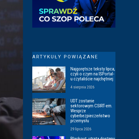
ARTYKUŁY POWIĄZANE
Najgorętsze teksty lipca,
czyli o czym na ISPortal-
u czytaliście najchętniej
4 sierpnia 2026
UDT zostanie
sektorowym CSIRT-em.
Wesprze
cyberbezpieczeństwo
przemysłu
29 lipca 2026
Blackout, utrata dostępu