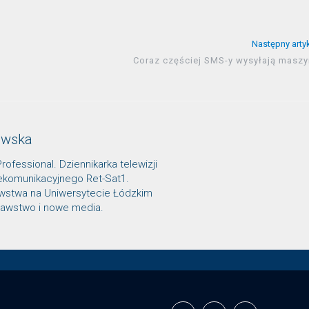
Następny arty
Coraz częściej SMS-y wysyłają maszy
owska
Professional. Dziennikarka telewizji
lekomunikacyjnego Ret-Sat1.
awstwa na Uniwersytecie Łódzkim
znawstwo i nowe media.