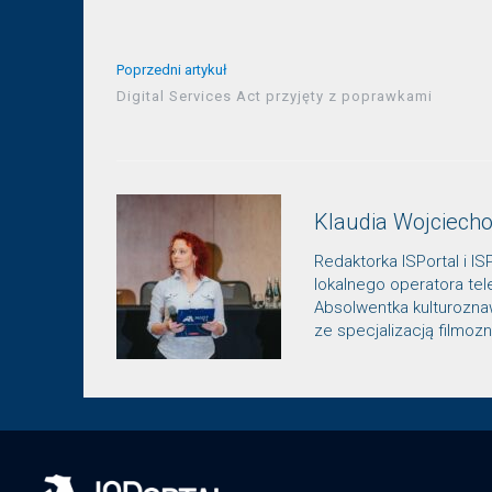
Poprzedni artykuł
Digital Services Act przyjęty z poprawkami
Klaudia Wojciech
Redaktorka ISPortal i IS
lokalnego operatora te
Absolwentka kulturozn
ze specjalizacją filmo