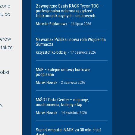
dzone
Zewnętrzne Szafy RACK Tycon TOC –
profesjonalna ochrona urządzeń
ku do
telekomunikacyjnych i sieciowych
Materiał Reklamowy
-
14 lipca 2026
kerów
Newsmax Polska i nowa rola Wojciecha
Surmacza
 także
Krzysztof Kołodziej
-
17 czerwca 2026
MdF – kolejne umowy hurtowe
obki
podpisane
Marek Nowak
-
2 czerwca 2026
MiŚOT Data Center – migracje,
uruchomienia, kolejny etap
b,
Marek Nowak
-
14 kwietnia 2026
Superkomputer NASK za 30 mln zł już
działa