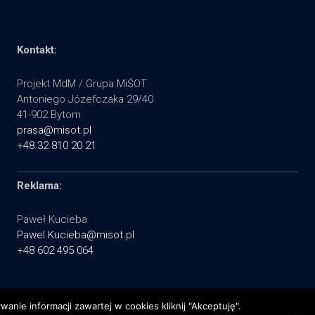
Kontakt:
Projekt MdM / Grupa MiŚOT
Antoniego Józefczaka 29/40
41-902 Bytom
prasa@misot.pl
+48 32 810 20 21
Reklama:
Paweł Kucieba
Pawel.Kucieba@misot.pl
+48 602 495 064
nie informacji zawartej w cookies kliknij "Akceptuję".