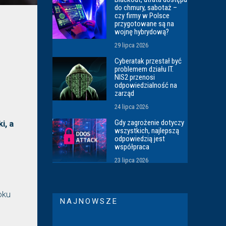
do chmury, sabotaż –
czy firmy w Polsce
przygotowane są na
wojnę hybrydową?
29 lipca 2026
Cyberatak przestał być
problemem działu IT.
NIS2 przenosi
odpowiedzialność na
zarząd
24 lipca 2026
Gdy zagrożenie dotyczy
i, a
wszystkich, najlepszą
odpowiedzią jest
współpraca
23 lipca 2026
oku
NAJNOWSZE